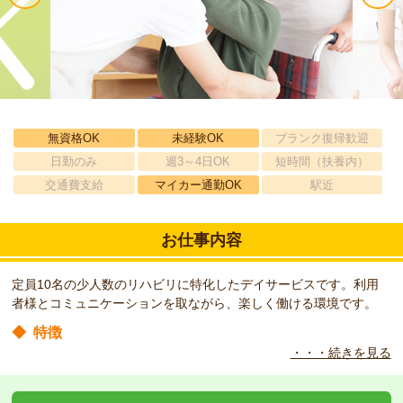
無資格OK
未経験OK
ブランク復帰歓迎
日勤のみ
週3～4日OK
短時間（扶養内）
交通費支給
マイカー通勤OK
駅近
お仕事内容
定員10名の少人数のリハビリに特化したデイサービスです。利用
者様とコミュニケーションを取ながら、楽しく働ける環境です。
◆
特徴
・・・続きを見る
パワーリハビリ・レッドコード・物理療法などのリハビリ機器を取
り入れた少人数制のデイサービスです。