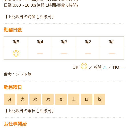
日勤 9:00～16:00(休憩 1時間/実働 6時間)
【上記以外の時間も相談可】
勤務日数
週5
週4
週3
週2
週1
◎
ー
ー
ー
ー
◎
OK!
／ 相談
△
／ NG ー
備考：シフト制
勤務曜日
月
火
水
木
金
土
日
祝
【上記以外の曜日も相談可】
お仕事開始