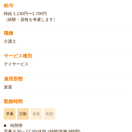
給与
時給:1,130円〜1,700円
（経験・資格を考慮します）
職種
介護士
サービス種別
デイサービス
雇用形態
派遣
勤務時間
早番
日勤
遅番
夜勤
■ 時間帯
早番 8:30～17:30(休憩 1時間/実働 8時間)