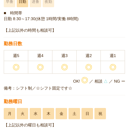
早番
日勤
遅番
夜勤
■ 時間帯
日勤 8:30～17:30(休憩 1時間/実働 8時間)
【上記以外の時間も相談可】
勤務日数
週5
週4
週3
週2
週1
◎
◎
◎
◎
◎
◎
OK!
／ 相談
△
／ NG ー
備考：シフト制／☆シフト固定です☆
勤務曜日
月
火
水
木
金
土
日
祝
【上記以外の曜日も相談可】