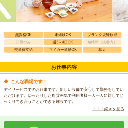
無資格OK
未経験OK
ブランク復帰歓迎
日勤のみ
週3～4日OK
短時間（扶養内）
交通費支給
マイカー通勤OK
駅近
お仕事内容
◆
こんな職場です！
デイサービスでのお仕事です。新しい設備で安心して勤務をしてい
ただけます。ゆったりした府雰囲気で利用者様一人一人に対してじ
っくり向き合うことができる施設です。
・・・続きを見る
◆
こんな方をお待ちしています！
介護の資格を取得したけれどまだ実務の経験がないという方でも安
心してご勤務いただけます。先輩より丁寧に指導を受けることがで