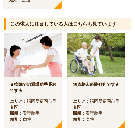
この求人に注目している人は
こちらも見ています
★病院での看護助手業務
無資格未経験歓迎です★
です★
エリア：
福岡県福岡市早
エリア：
福岡県福岡市早
良区
良区
職種：
看護助手
職種：
看護助手
種別：
病院
種別：
病院