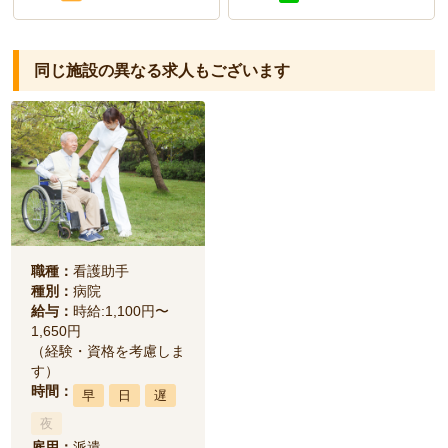
同じ施設の異なる求人もございます
職種：
看護助手
種別：
病院
給与：
時給:1,100円〜
1,650円
（経験・資格を考慮しま
す）
時間：
早
日
遅
夜
雇用：
派遣