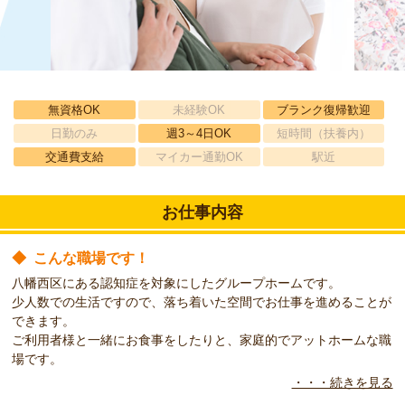
無資格OK
未経験OK
ブランク復帰歓迎
日勤のみ
週3～4日OK
短時間（扶養内）
交通費支給
マイカー通勤OK
駅近
お仕事内容
◆
こんな職場です！
八幡西区にある認知症を対象にしたグループホームです。
少人数での生活ですので、落ち着いた空間でお仕事を進めることが
できます。
ご利用者様と一緒にお食事をしたりと、家庭的でアットホームな職
場です。
・・・続きを見る
◆
こんな方をお待ちしています！