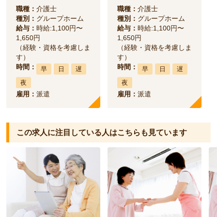
職種：
介護士
職種：
介護士
種別：
グループホーム
種別：
グループホーム
給与：
時給:1,100円〜
給与：
時給:1,100円〜
1,650円
1,650円
（経験・資格を考慮しま
（経験・資格を考慮しま
す）
す）
時間：
時間：
早
日
遅
早
日
遅
夜
夜
雇用：
派遣
雇用：
派遣
この求人に注目している人は
こちらも見ています