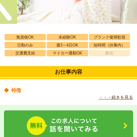
無資格OK
未経験OK
ブランク復帰歓迎
日勤のみ
週3～4日OK
短時間（扶養内）
交通費支給
マイカー通勤OK
駅近
お仕事内容
◆
特徴
・・・続きを見る
通いを中心に、家族の都合など必要な時はいつでも宿泊が可能で、
家にいる時は訪問介護が利用できます。顔見知りの職員や利用者様
がいらっしゃるで宿泊も安心してご利用になれます。