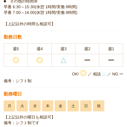
■ その他の時間帯
早番 6:30～15:30(休憩 1時間/実働 8時間)
早番 7:00～16:00(休憩 1時間/実働 8時間)
【上記以外の時間も相談可】
勤務日数
週5
週4
週3
週2
週1
◎
◎
△
ー
ー
◎
OK!
／ 相談
△
／ NG ー
備考：シフト制
勤務曜日
月
火
水
木
金
土
日
祝
【上記以外の曜日も相談可】
備考：シフト制です