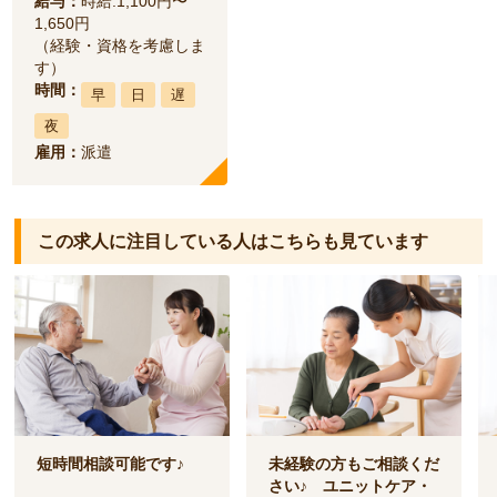
給与：
時給:1,100円〜
1,650円
（経験・資格を考慮しま
す）
時間：
早
日
遅
夜
雇用：
派遣
この求人に注目している人は
こちらも見ています
短時間相談可能です♪
未経験の方もご相談くだ
さい♪ ユニットケア・