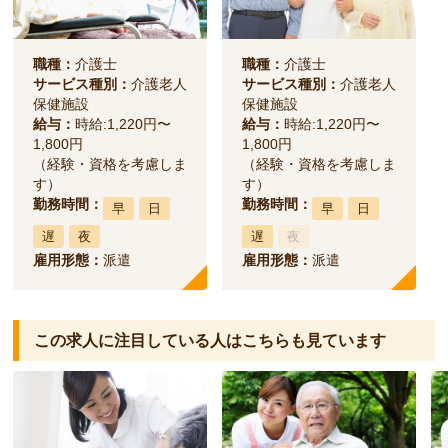
職種：
介護士
職種：
介護士
サービス種別：
介護老人
サービス種別：
介護老人
保健施設
保健施設
給与：
時給:1,220円〜
給与：
時給:1,220円〜
1,800円
1,800円
（経験・資格を考慮しま
（経験・資格を考慮しま
す）
す）
勤務時間：
勤務時間：
早
日
早
日
遅
夜
遅
夜
雇用形態：
派遣
雇用形態：
派遣
この求人に注目している人は
こちらも見ています