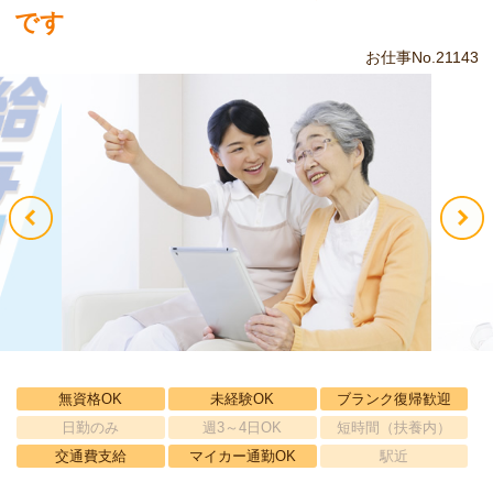
です
お仕事No.21143
無資格OK
未経験OK
ブランク復帰歓迎
日勤のみ
週3～4日OK
短時間（扶養内）
交通費支給
マイカー通勤OK
駅近