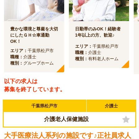
豊かな環境と尊厳を大切
日勤帯のみOK！経験者
にしたＧＨ☆車通勤
1年以上の方、歓迎♪
OK！
エリア：
千葉県松戸市
エリア：
千葉県松戸市
職種：
介護士
職種：
介護士
種別：
有料老人ホーム
種別：
グループホーム
以下の求人は
募集を終了しています。
千葉県松戸市
介護士
介護老人保健施設
大手医療法人系列の施設です♪正社員求人