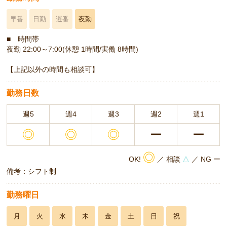
早番
日勤
遅番
夜勤
■ 時間帯
夜勤 22:00～7:00(休憩 1時間/実働 8時間)
【上記以外の時間も相談可】
勤務日数
週5
週4
週3
週2
週1
◎
◎
◎
ー
ー
◎
OK!
／ 相談
△
／ NG ー
備考：シフト制
勤務曜日
月
火
水
木
金
土
日
祝