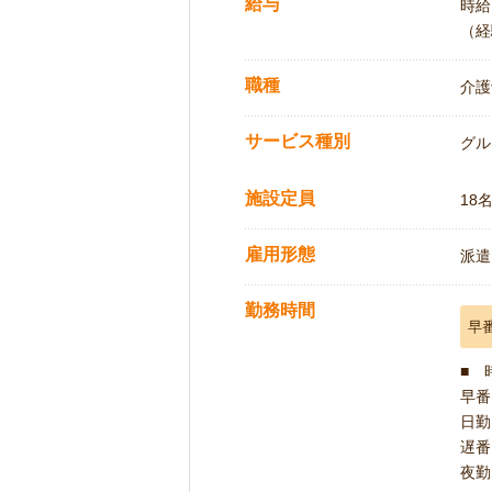
給与
時給:
（経
職種
介護
サービス種別
グル
施設定員
18
雇用形態
派遣
勤務時間
早
■ 
早番 
日勤 
遅番 
夜勤 