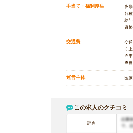
手当て・福利厚生
夜勤
各種
給与
資格
交通費
交通
※
※車
※自
運営主体
医療
この求人のクチコミ
評判