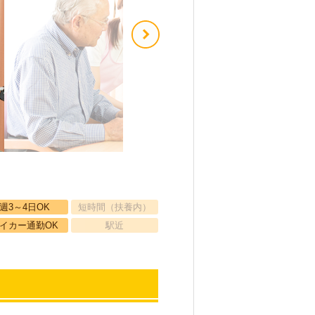
週3～4日OK
短時間（扶養内）
イカー通勤OK
駅近