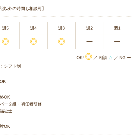
記以外の時間も相談可】
週5
週4
週3
週2
週1
◎
◎
◎
ー
ー
◎
OK!
／ 相談
△
／ NG ー
：シフト制
OK
格OK
パー２級・初任者研修
福祉士
験OK