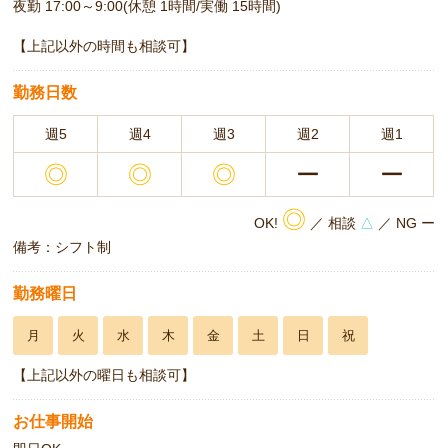
夜勤 17:00～9:00(休憩 1時間/実働 15時間)
【上記以外の時間も相談可】
勤務日数
週5
週4
週3
週2
週1
◎
◎
◎
ー
ー
◎
OK!
／ 相談
△
／ NG ー
備考：シフト制
勤務曜日
月
火
水
木
金
土
日
祝
【上記以外の曜日も相談可】
お仕事開始