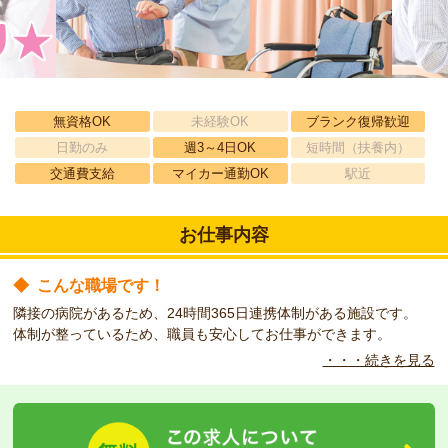
無資格OK
未経験OK
ブランク復帰歓迎
日勤のみ
週3～4日OK
短時間（扶養内）
交通費支給
マイカー通勤OK
駅近
お仕事内容
◆
こんな職場です！
隣接の病院があるため、24時間365日連携体制がある施設です。
体制が整っているため、職員も安心してお仕事ができます。
・・・続きを見る
◆
こんな方をお待ちしています！
季節を感じさせるイベントがあり、ご利用者様が毎日笑顔で生活で
きるように取り組んでいます。
ご経験を生かして、一緒に働いてみませんか？