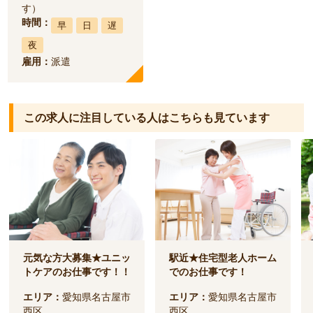
す）
時間：
早
日
遅
夜
雇用：
派遣
この求人に注目している人は
こちらも見ています
元気な方大募集★ユニッ
駅近★住宅型老人ホーム
トケアのお仕事です！！
でのお仕事です！
エリア：
愛知県名古屋市
エリア：
愛知県名古屋市
西区
西区