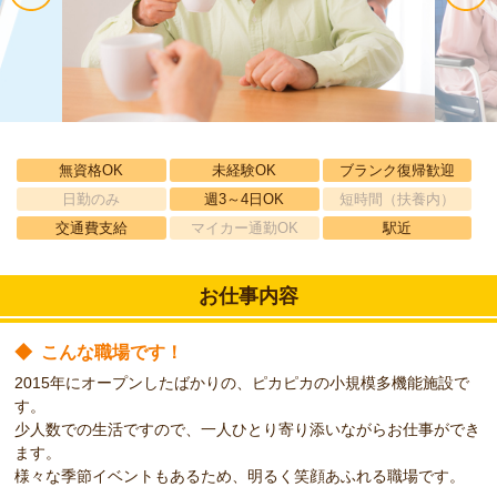
無資格OK
未経験OK
ブランク復帰歓迎
日勤のみ
週3～4日OK
短時間（扶養内）
交通費支給
マイカー通勤OK
駅近
お仕事内容
◆
こんな職場です！
2015年にオープンしたばかりの、ピカピカの小規模多機能施設で
す。
少人数での生活ですので、一人ひとり寄り添いながらお仕事ができ
ます。
様々な季節イベントもあるため、明るく笑顔あふれる職場です。