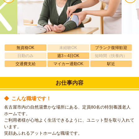
無資格OK
未経験OK
ブランク復帰歓迎
日勤のみ
週3～4日OK
短時間（扶養内）
交通費支給
マイカー通勤OK
駅近
お仕事内容
◆
こんな職場です！
名古屋市内の自然湯豊かな場所にある、定員80名の特別養護老人
ホームです。
ご利用者様が心地よく生活できるように、ユニット型を取り入れて
います。
笑顔あふれるアットホームな職場です。