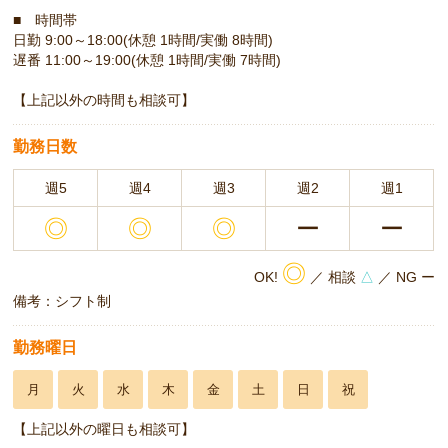
■ 時間帯
日勤 9:00～18:00(休憩 1時間/実働 8時間)
遅番 11:00～19:00(休憩 1時間/実働 7時間)
【上記以外の時間も相談可】
勤務日数
週5
週4
週3
週2
週1
◎
◎
◎
ー
ー
◎
OK!
／ 相談
△
／ NG ー
備考：シフト制
勤務曜日
月
火
水
木
金
土
日
祝
【上記以外の曜日も相談可】