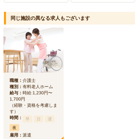
同じ施設の異なる求人もございます
職種：
介護士
種別：
有料老人ホーム
給与：
時給:1,230円〜
1,700円
（経験・資格を考慮しま
す）
時間：
早
日
遅
夜
雇用：
派遣