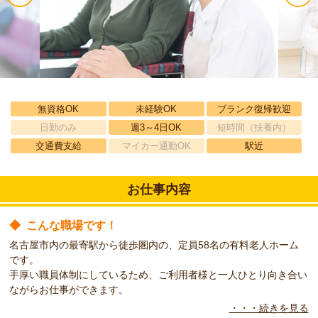
無資格OK
未経験OK
ブランク復帰歓迎
日勤のみ
週3～4日OK
短時間（扶養内）
交通費支給
マイカー通勤OK
駅近
お仕事内容
◆
こんな職場です！
名古屋市内の最寄駅から徒歩圏内の、定員58名の有料老人ホーム
です。
手厚い職員体制にしているため、ご利用者様と一人ひとり向き合い
ながらお仕事ができます。
・・・続きを見る
◆
こんな方をお待ちしています！