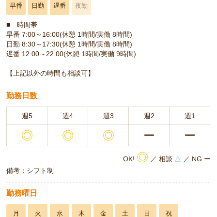
早番
日勤
遅番
夜勤
■ 時間帯
早番 7:00～16:00(休憩 1時間/実働 8時間)
日勤 8:30～17:30(休憩 1時間/実働 8時間)
遅番 12:00～22:00(休憩 1時間/実働 9時間)
【上記以外の時間も相談可】
勤務日数
週5
週4
週3
週2
週1
◎
◎
◎
ー
ー
◎
OK!
／ 相談
△
／ NG ー
備考：シフト制
勤務曜日
月
火
水
木
金
土
日
祝