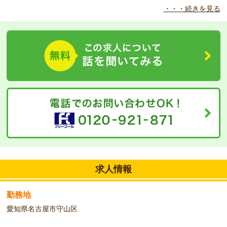
・・・続きを見る
◆
業界屈指の高時給☆＋資格取得支援スタート♪
業界屈指の高時給☆＋資格取得支援スタート♪ 介護士の皆様をサ
ポート致します！（評価によってはさらなるUPも可能性あり
☆）。また名古屋支社限定で、介護職員初任者研修の受講料をキャ
ッシュバック致します！（＊規定あり、派遣での就業が必要です。
詳しくはお問い合わせ下さい）。働きながら頑張る皆様を精一杯バ
ックアップします！
求人情報
勤務地
愛知県名古屋市守山区