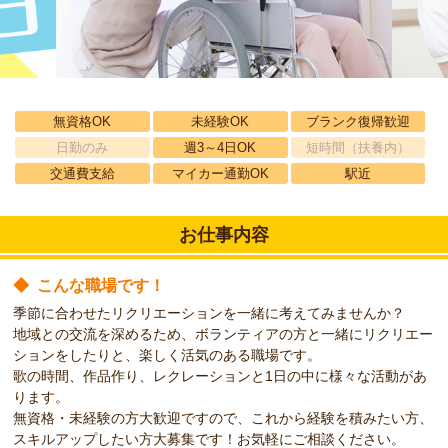
無資格OK
未経験OK
ブランク復帰歓迎
日勤のみ
週3～4日OK
短時間（扶養内）
交通費支給
マイカー通勤OK
駅近
お仕事内容
◆
こんな職場です！
季節に合わせたリクリエーションを一緒に考えてみませんか？
地域との交流を深めるため、ボランティアの方と一緒にリクリエー
ションをしたりと、楽しく活気のある職場です。
歌の時間、作品作り、レクレーションと1日の中に様々な活動があ
ります。
無資格・未経験の方大歓迎ですので、これから経験を積みたい方、
スキルアップしたい方大募集です！お気軽にご相談ください。