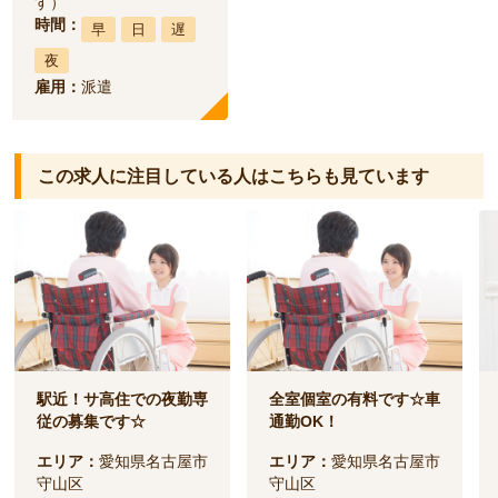
す）
時間：
早
日
遅
夜
雇用：
派遣
この求人に注目している人は
こちらも見ています
駅近！サ高住での夜勤専
全室個室の有料です☆車
従の募集です☆
通勤OK！
エリア：
愛知県名古屋市
エリア：
愛知県名古屋市
守山区
守山区