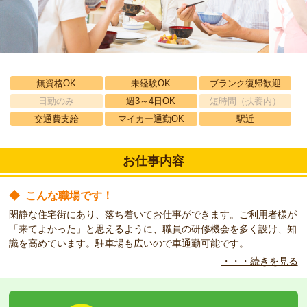
無資格OK
未経験OK
ブランク復帰歓迎
日勤のみ
週3～4日OK
短時間（扶養内）
交通費支給
マイカー通勤OK
駅近
お仕事内容
◆
こんな職場です！
閑静な住宅街にあり、落ち着いてお仕事ができます。ご利用者様が
「来てよかった」と思えるように、職員の研修機会を多く設け、知
識を高めています。駐車場も広いので車通勤可能です。
・・・続きを見る
◆
こんな方をお待ちしています！
ご利用者様の生活を支えるとともに、お散歩や近所へのお出かけな
ど小さな楽しみからコミュニケーションをとっています。経験が少