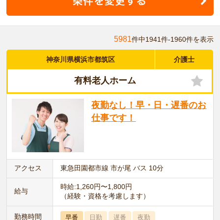
5981
件中1941件-1960件を表示
神奈川県横浜市都筑区
介護士
有料老人ホーム
夜勤なし！早・日・遅番のお
仕事です！
アクセス
東急田園都市線 市が尾 バス 10分
時給:1,260円〜1,800円
給与
（経験・資格を考慮します）
勤務時間
早番
日勤
遅番
夜勤