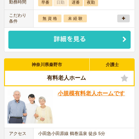
勤務時間
早番
日勤
遅番
夜勤
こだわり
無 資 格
未 経 験
条件
神奈川県秦野市
介護士
有料老人ホーム
小規模有料老人ホームです
アクセス
小田急小田原線 鶴巻温泉 徒歩 5分