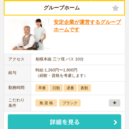
グループホーム
安定企業が運営するグループ
ホームです
アクセス
相模本線 三ツ境 バス 10分
時給:1,260円〜1,800円
給与
（経験・資格を考慮します）
勤務時間
早番
日勤
遅番
夜勤
こだわり
無 資 格
ブランク
条件