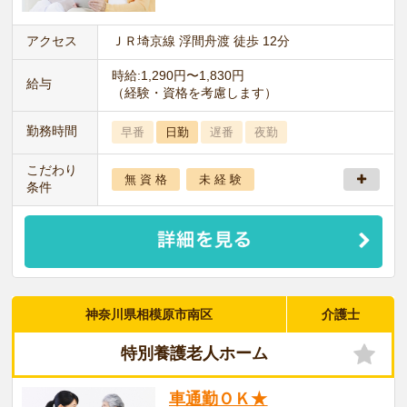
アクセス
ＪＲ埼京線 浮間舟渡 徒歩 12分
時給:1,290円〜1,830円
給与
（経験・資格を考慮します）
勤務時間
早番
日勤
遅番
夜勤
こだわり
無 資 格
未 経 験
条件
神奈川県相模原市南区
介護士
特別養護老人ホーム
車通勤ＯＫ★