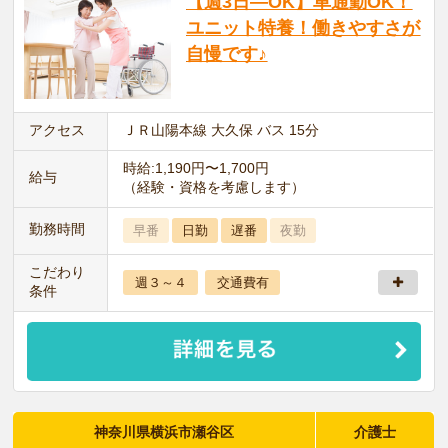
【週3日―OK】車通勤OK！
ユニット特養！働きやすさが
自慢です♪
アクセス
ＪＲ山陽本線 大久保 バス 15分
時給:1,190円〜1,700円
給与
（経験・資格を考慮します）
勤務時間
早番
日勤
遅番
夜勤
こだわり
週３～４
交通費有
条件
神奈川県横浜市瀬谷区
介護士