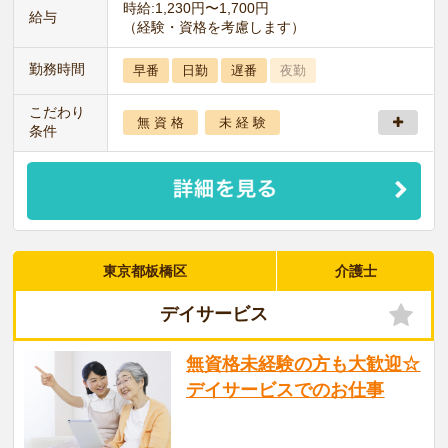
時給:1,230円〜1,700円
給与
（経験・資格を考慮します）
勤務時間
早番
日勤
遅番
夜勤
こだわり
無 資 格
未 経 験
条件
東京都板橋区
介護士
デイサービス
無資格未経験の方も大歓迎☆
デイサービスでのお仕事