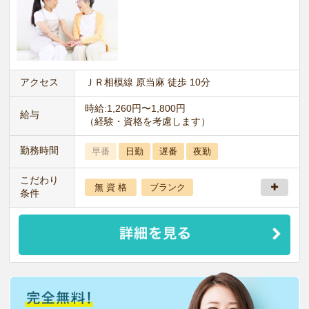
アクセス
ＪＲ相模線 原当麻 徒歩 10分
時給:1,260円〜1,800円
給与
（経験・資格を考慮します）
勤務時間
早番
日勤
遅番
夜勤
こだわり
無 資 格
ブランク
条件