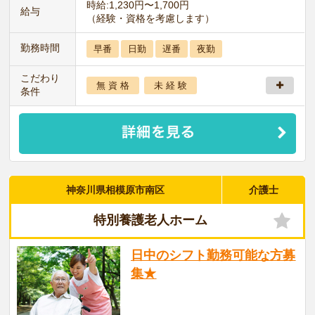
時給:1,230円〜1,700円
給与
（経験・資格を考慮します）
勤務時間
早番
日勤
遅番
夜勤
こだわり
無 資 格
未 経 験
条件
神奈川県相模原市南区
介護士
特別養護老人ホーム
日中のシフト勤務可能な方募
集★