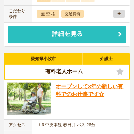
こだわり
無 資 格
交通費有
条件
愛知県小牧市
介護士
有料老人ホーム
オープンして3年の新しい有
料でのお仕事です☆
アクセス
ＪＲ中央本線 春日井 バス 26分