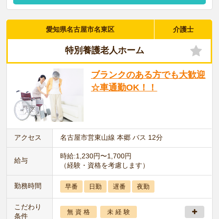
愛知県名古屋市名東区
介護士
特別養護老人ホーム
ブランクのある方でも大歓迎
☆車通勤OK！！
アクセス
名古屋市営東山線 本郷 バス 12分
時給:1,230円〜1,700円
給与
（経験・資格を考慮します）
勤務時間
早番
日勤
遅番
夜勤
こだわり
無 資 格
未 経 験
条件