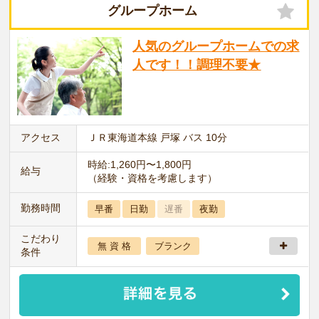
グループホーム
人気のグループホームでの求
人です！！調理不要★
アクセス
ＪＲ東海道本線 戸塚 バス 10分
時給:1,260円〜1,800円
給与
（経験・資格を考慮します）
勤務時間
早番
日勤
遅番
夜勤
こだわり
無 資 格
ブランク
条件