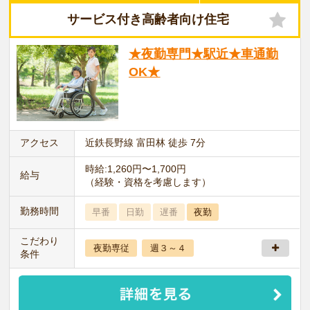
サービス付き高齢者向け住宅
★夜勤専門★駅近★車通勤
OK★
アクセス
近鉄長野線 富田林 徒歩 7分
時給:1,260円〜1,700円
給与
（経験・資格を考慮します）
勤務時間
早番
日勤
遅番
夜勤
こだわり
夜勤専従
週３～４
条件