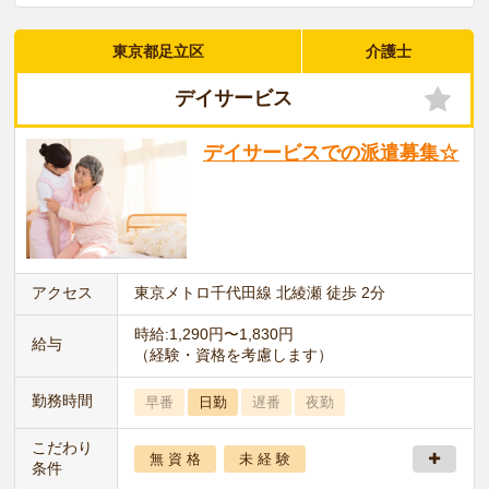
東京都足立区
介護士
デイサービス
デイサービスでの派遣募集☆
アクセス
東京メトロ千代田線 北綾瀬 徒歩 2分
時給:1,290円〜1,830円
給与
（経験・資格を考慮します）
勤務時間
早番
日勤
遅番
夜勤
こだわり
無 資 格
未 経 験
条件