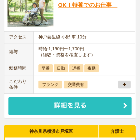
OK！特養でのお仕事
アクセス
神戸粟生線 小野 車 10分
時給:1,190円〜1,700円
給与
（経験・資格を考慮します）
勤務時間
早番
日勤
遅番
夜勤
こだわり
ブランク
交通費有
条件
神奈川県横浜市戸塚区
介護士