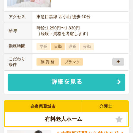
アクセス
東急目黒線 西小山 徒歩 10分
時給:1,290円〜1,830円
給与
（経験・資格を考慮します）
勤務時間
早番
日勤
遅番
夜勤
こだわり
無 資 格
ブランク
条件
奈良県葛城市
介護士
有料老人ホーム