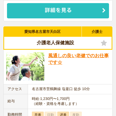
愛知県名古屋市天白区
介護士
介護老人保健施設
風通しの良い老健でのお仕事
です☆
アクセス
名古屋市営鶴舞線 塩釜口 徒歩 10分
時給:1,230円〜1,700円
給与
（経験・資格を考慮します）
勤務時間
早番
日勤
遅番
夜勤