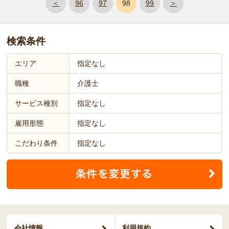
＜
96
97
98
99
＞
検索条件
エリア
指定なし
職種
介護士
サービス種別
指定なし
雇用形態
指定なし
こだわり条件
指定なし
会社情報
利用規約