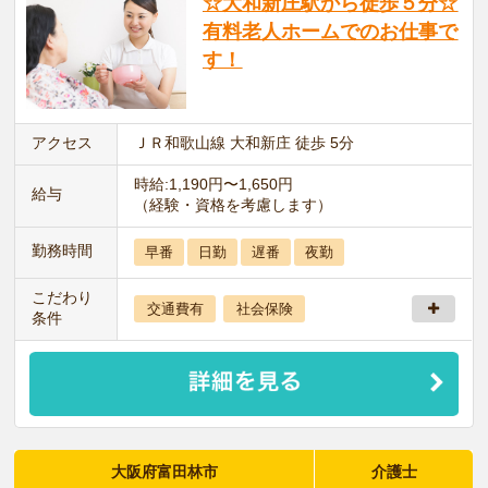
☆大和新庄駅から徒歩５分☆
有料老人ホームでのお仕事で
す！
アクセス
ＪＲ和歌山線 大和新庄 徒歩 5分
時給:1,190円〜1,650円
給与
（経験・資格を考慮します）
勤務時間
早番
日勤
遅番
夜勤
こだわり
交通費有
社会保険
条件
大阪府富田林市
介護士