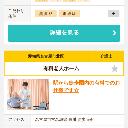
こだわり
無 資 格
未 経 験
条件
愛知県名古屋市北区
介護士
有料老人ホーム
駅から徒歩圏内の有料でのお
仕事です☆
アクセス
名古屋市営名城線 黒川 徒歩 5分