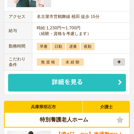
アクセス
名古屋市営鶴舞線 植田 徒歩 15分
時給:1,230円〜1,700円
給与
（経験・資格を考慮します）
勤務時間
早番
日勤
遅番
夜勤
こだわり
無 資 格
未 経 験
条件
兵庫県明石市
介護士
特別養護老人ホーム