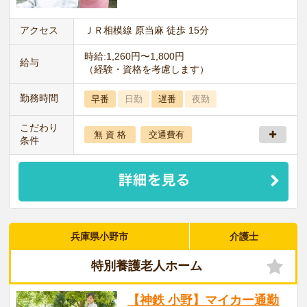
アクセス
ＪＲ相模線 原当麻 徒歩 15分
時給:1,260円〜1,800円
給与
（経験・資格を考慮します）
勤務時間
早番
日勤
遅番
夜勤
こだわり
無 資 格
交通費有
条件
兵庫県小野市
介護士
特別養護老人ホーム
【神鉄 小野】マイカー通勤