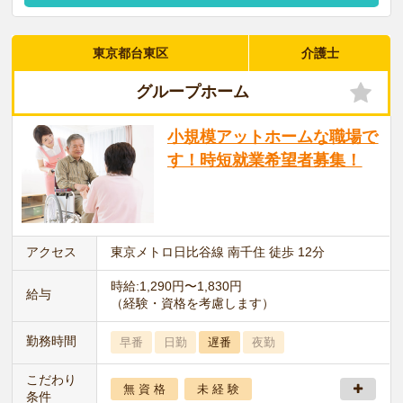
東京都台東区
介護士
グループホーム
小規模アットホームな職場で
す！時短就業希望者募集！
アクセス
東京メトロ日比谷線 南千住 徒歩 12分
時給:1,290円〜1,830円
給与
（経験・資格を考慮します）
勤務時間
早番
日勤
遅番
夜勤
こだわり
無 資 格
未 経 験
条件