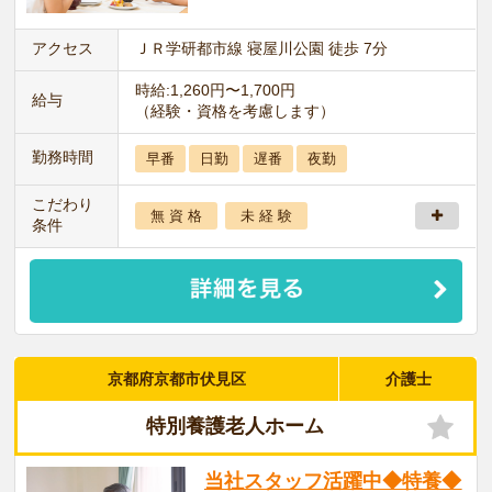
アクセス
ＪＲ学研都市線 寝屋川公園 徒歩 7分
時給:1,260円〜1,700円
給与
（経験・資格を考慮します）
勤務時間
早番
日勤
遅番
夜勤
こだわり
無 資 格
未 経 験
条件
京都府京都市伏見区
介護士
特別養護老人ホーム
当社スタッフ活躍中◆特養◆