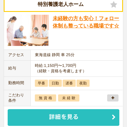
特別養護老人ホーム
未経験の方も安心！フォロー
体制も整っている職場です☆
アクセス
東海道線 静岡 車 25分
時給:1,150円〜1,700円
給与
（経験・資格を考慮します）
勤務時間
早番
日勤
遅番
夜勤
こだわり
無 資 格
未 経 験
条件