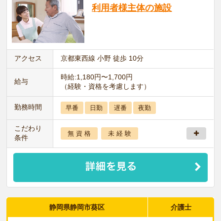
利用者様主体の施設
アクセス
京都東西線 小野 徒歩 10分
時給:1,180円〜1,700円
給与
（経験・資格を考慮します）
勤務時間
早番
日勤
遅番
夜勤
こだわり
無 資 格
未 経 験
条件
静岡県静岡市葵区
介護士