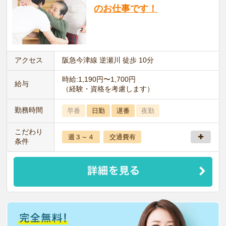
のお仕事です！
アクセス
阪急今津線 逆瀬川 徒歩 10分
時給:1,190円〜1,700円
給与
（経験・資格を考慮します）
勤務時間
早番
日勤
遅番
夜勤
こだわり
週３～４
交通費有
条件