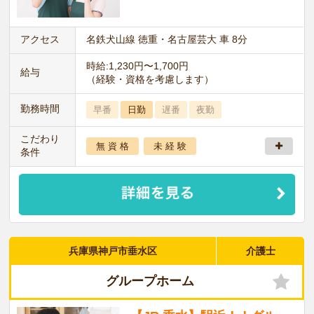
アクセス
名鉄犬山線 徳重・名古屋芸大 車 8分
時給:1,230円〜1,700円
給与
（経験・資格を考慮します）
勤務時間
早番
日勤
遅番
夜勤
こだわり
無 資 格
未 経 験
条件
兵庫県神戸市垂水区
介護士
グループホーム