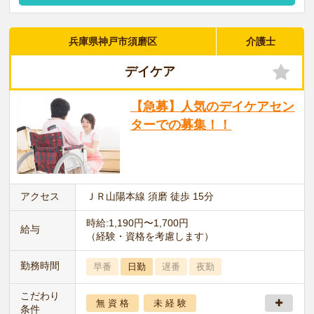
兵庫県神戸市須磨区
介護士
デイケア
【急募】人気のデイケアセン
ターでの募集！！
アクセス
ＪＲ山陽本線 須磨 徒歩 15分
時給:1,190円〜1,700円
給与
（経験・資格を考慮します）
勤務時間
早番
日勤
遅番
夜勤
こだわり
無 資 格
未 経 験
条件