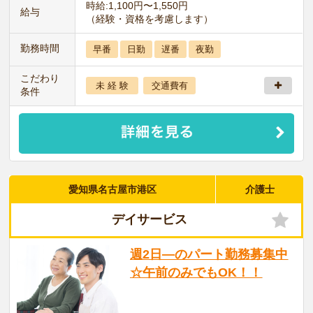
時給:1,100円〜1,550円
給与
（経験・資格を考慮します）
勤務時間
早番
日勤
遅番
夜勤
こだわり
未 経 験
交通費有
条件
愛知県名古屋市港区
介護士
デイサービス
週2日―のパート勤務募集中
☆午前のみでもOK！！