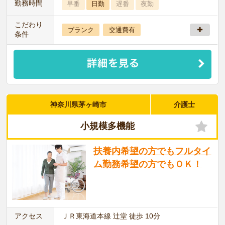
勤務時間
早番
日勤
遅番
夜勤
こだわり
ブランク
交通費有
条件
神奈川県茅ヶ崎市
介護士
小規模多機能
扶養内希望の方でもフルタイ
ム勤務希望の方でもＯＫ！
アクセス
ＪＲ東海道本線 辻堂 徒歩 10分