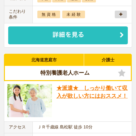
こだわり
無 資 格
未 経 験
条件
北海道恵庭市
介護士
特別養護老人ホーム
★派遣★ しっかり働いて収
入が欲しい方にはおススメ！
アクセス
ＪＲ千歳線 島松駅 徒歩 10分