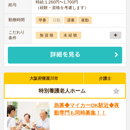
時給:1,260円〜1,700円
給与
（経験・資格を考慮します）
勤務時間
早番
日勤
遅番
夜勤
こだわり
無 資 格
未 経 験
条件
大阪府寝屋川市
介護士
特別養護老人ホーム
急募◆マイカーOK駅近◆夜
勤専門も同時募集！！