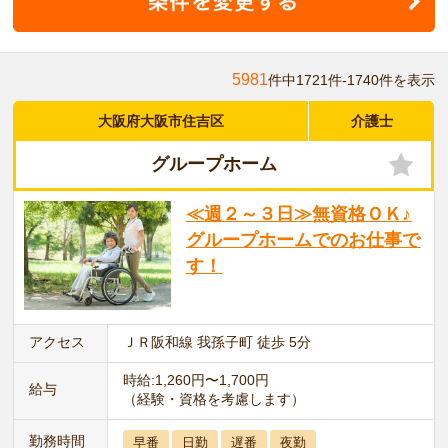
5981
件中1721件-1740件を表示
大阪府大阪市住吉区
介護士
グループホーム
≪週２～３日≫無資格ＯＫ♪
グループホームでのお仕事で
す！
アクセス
ＪＲ阪和線 我孫子町 徒歩 5分
時給:1,260円〜1,700円
給与
（経験・資格を考慮します）
勤務時間
早番
日勤
遅番
夜勤