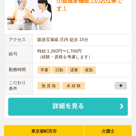
小規模多機能でのお仕事で
す！
アクセス
阪急宝塚線 庄内 徒歩 15分
時給:1,260円〜1,700円
給与
（経験・資格を考慮します）
勤務時間
早番
日勤
遅番
夜勤
こだわり
無 資 格
未 経 験
条件
東京都町田市
介護士