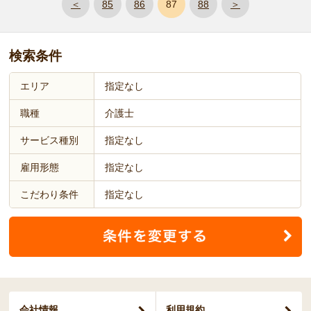
＜
85
86
87
88
＞
検索条件
エリア
指定なし
職種
介護士
サービス種別
指定なし
雇用形態
指定なし
こだわり条件
指定なし
会社情報
利用規約