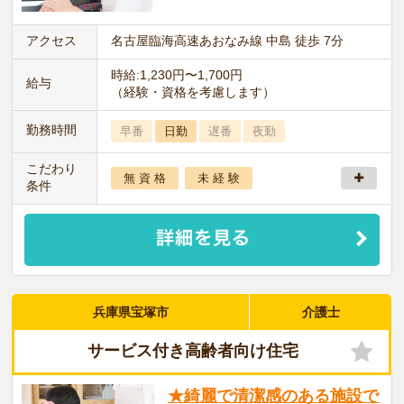
アクセス
名古屋臨海高速あおなみ線 中島 徒歩 7分
時給:1,230円〜1,700円
給与
（経験・資格を考慮します）
勤務時間
早番
日勤
遅番
夜勤
こだわり
無 資 格
未 経 験
条件
兵庫県宝塚市
介護士
サービス付き高齢者向け住宅
★綺麗で清潔感のある施設で