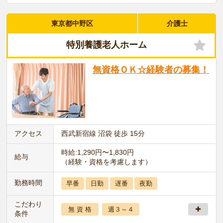
東京都中野区
介護士
特別養護老人ホーム
無資格ＯＫ☆経験者の募集！
アクセス
西武新宿線 沼袋 徒歩 15分
時給:1,290円〜1,830円
給与
（経験・資格を考慮します）
勤務時間
早番
日勤
遅番
夜勤
こだわり
無 資 格
週３～４
条件