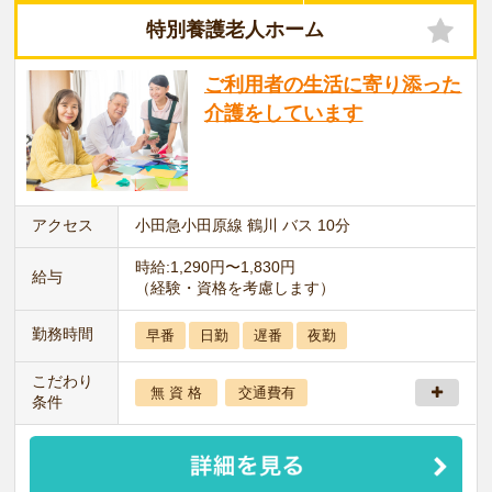
特別養護老人ホーム
ご利用者の生活に寄り添った
介護をしています
アクセス
小田急小田原線 鶴川 バス 10分
時給:1,290円〜1,830円
給与
（経験・資格を考慮します）
勤務時間
早番
日勤
遅番
夜勤
こだわり
無 資 格
交通費有
条件