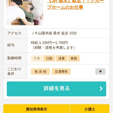
【JR 垂水】駅近！！グルー
プホームのお仕事
アクセス
ＪＲ山陽本線 垂水 徒歩 10分
時給:1,190円〜1,700円
給与
（経験・資格を考慮します）
勤務時間
早番
日勤
遅番
夜勤
こだわり
無 資 格
交通費有
条件
愛知県津島市
介護士