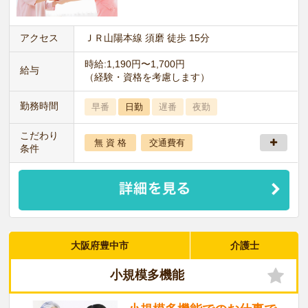
アクセス
ＪＲ山陽本線 須磨 徒歩 15分
時給:1,190円〜1,700円
給与
（経験・資格を考慮します）
勤務時間
早番
日勤
遅番
夜勤
こだわり
無 資 格
交通費有
条件
大阪府豊中市
介護士
小規模多機能