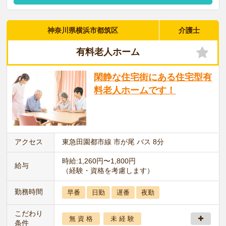
神奈川県横浜市都筑区
介護士
有料老人ホーム
閑静な住宅街にある住宅型有
料老人ホームです！
アクセス
東急田園都市線 市が尾 バス 8分
時給:1,260円〜1,800円
給与
（経験・資格を考慮します）
勤務時間
早番
日勤
遅番
夜勤
こだわり
無 資 格
未 経 験
条件