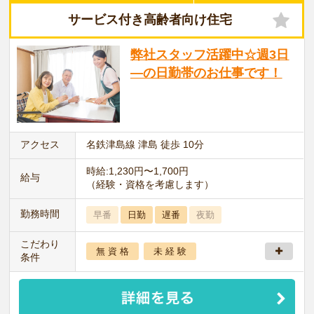
サービス付き高齢者向け住宅
弊社スタッフ活躍中☆週3日
―の日勤帯のお仕事です！
アクセス
名鉄津島線 津島 徒歩 10分
時給:1,230円〜1,700円
給与
（経験・資格を考慮します）
勤務時間
早番
日勤
遅番
夜勤
こだわり
無 資 格
未 経 験
条件