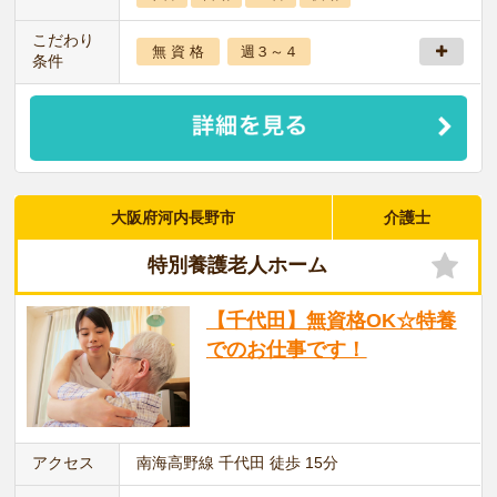
こだわり
無 資 格
週３～４
条件
大阪府河内長野市
介護士
特別養護老人ホーム
【千代田】無資格OK☆特養
でのお仕事です！
アクセス
南海高野線 千代田 徒歩 15分