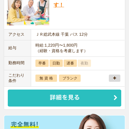
す！
アクセス
ＪＲ総武本線 千葉 バス 12分
時給:1,220円〜1,800円
給与
（経験・資格を考慮します）
勤務時間
早番
日勤
遅番
夜勤
こだわり
無 資 格
ブランク
条件