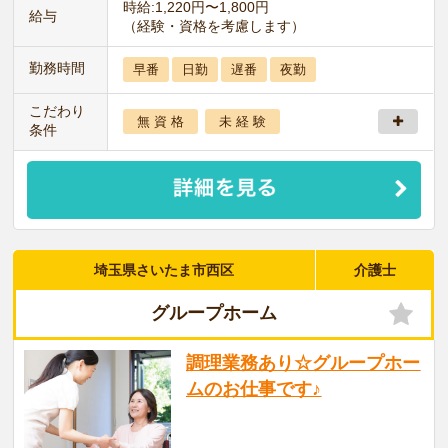
時給:1,220円〜1,800円
給与
（経験・資格を考慮します）
勤務時間
早番
日勤
遅番
夜勤
こだわり
無 資 格
未 経 験
条件
埼玉県さいたま市西区
介護士
グループホーム
調理業務あり☆グループホー
ムのお仕事です♪