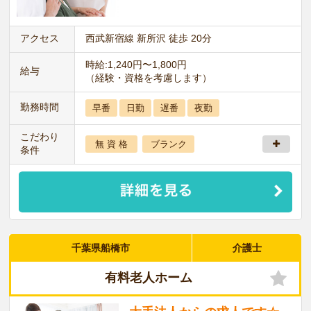
アクセス
西武新宿線 新所沢 徒歩 20分
時給:1,240円〜1,800円
給与
（経験・資格を考慮します）
勤務時間
早番
日勤
遅番
夜勤
こだわり
無 資 格
ブランク
条件
千葉県船橋市
介護士
有料老人ホーム