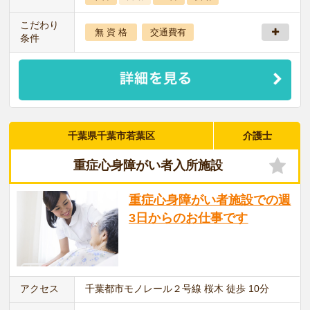
こだわり
無 資 格
交通費有
条件
千葉県千葉市若葉区
介護士
重症心身障がい者入所施設
重症心身障がい者施設での週
3日からのお仕事です
アクセス
千葉都市モノレール２号線 桜木 徒歩 10分