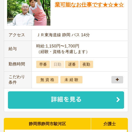
業可能なお仕事です★☆★☆
アクセス
ＪＲ東海道線 静岡 バス 14分
時給:1,150円〜1,700円
給与
（経験・資格を考慮します）
勤務時間
早番
日勤
遅番
夜勤
こだわり
無 資 格
未 経 験
条件
静岡県静岡市駿河区
介護士