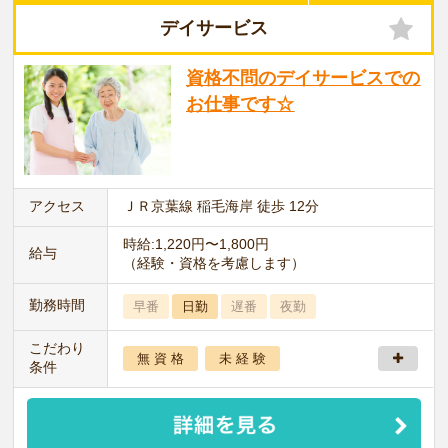
デイサービス
資格不問のデイサービスでの
お仕事です☆
アクセス
ＪＲ京葉線 稲毛海岸 徒歩 12分
時給:1,220円〜1,800円
給与
（経験・資格を考慮します）
勤務時間
早番
日勤
遅番
夜勤
こだわり
無 資 格
未 経 験
条件