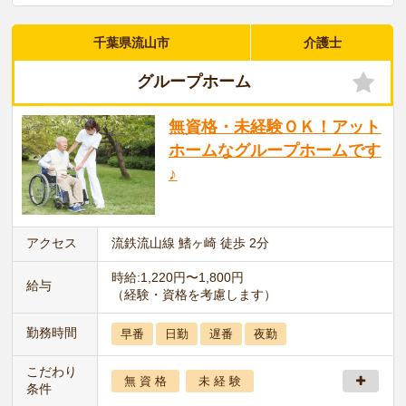
千葉県流山市
介護士
グループホーム
無資格・未経験ＯＫ！アット
ホームなグループホームです
♪
アクセス
流鉄流山線 鰭ヶ崎 徒歩 2分
時給:1,220円〜1,800円
給与
（経験・資格を考慮します）
勤務時間
早番
日勤
遅番
夜勤
こだわり
無 資 格
未 経 験
条件