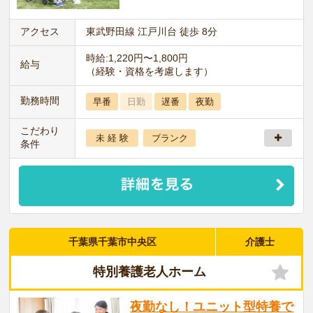
アクセス
東武野田線 江戸川台 徒歩 8分
時給:1,220円〜1,800円
給与
（経験・資格を考慮します）
勤務時間
早番
日勤
遅番
夜勤
こだわり
未 経 験
ブランク
条件
千葉県千葉市中央区
介護士
特別養護老人ホーム
夜勤なし！ユニット型特養で