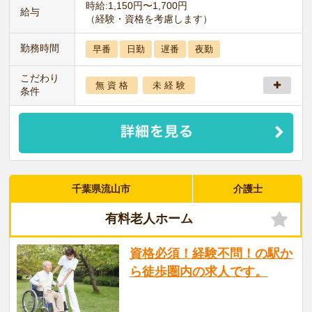
時給:1,150円〜1,700円
給与
（経験・資格を考慮します）
勤務時間
早番
日勤
遅番
夜勤
こだわり
無 資 格
未 経 験
条件
千葉県流山市
介護士
有料老人ホーム
資格必須！経験不問！の駅か
ら徒歩圏内の求人です。