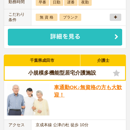
勤務時間
早番
日勤
遅番
夜勤
こだわり
無 資 格
ブランク
条件
千葉県成田市
介護士
小規模多機能型居宅介護施設
車通勤OK♪無資格の方も大歓
迎！
アクセス
京成本線 公津の杜 徒歩 10分