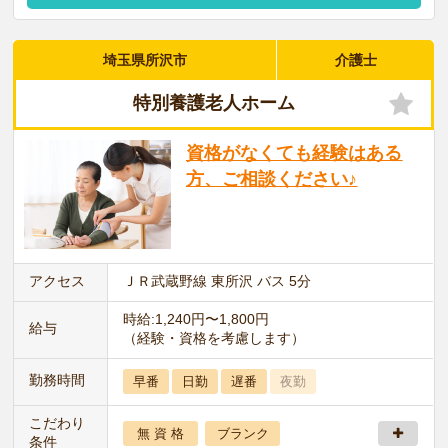
埼玉県所沢市
介護士
特別養護老人ホーム
資格がなくても経験はある
方、ご相談ください♪
アクセス
ＪＲ武蔵野線 東所沢 バス 5分
時給:1,240円〜1,800円
給与
（経験・資格を考慮します）
勤務時間
早番
日勤
遅番
夜勤
こだわり
無 資 格
ブランク
条件