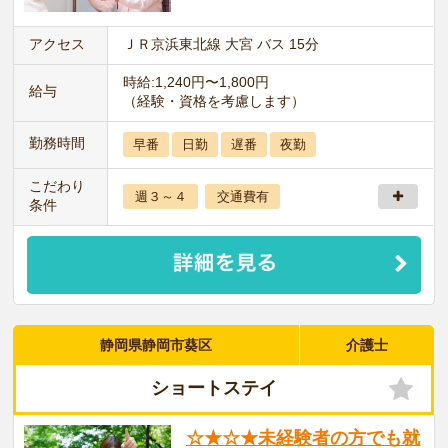
アクセス
ＪＲ京浜東北線 大宮 バス 15分
時給:1,240円〜1,800円
給与
（経験・資格を考慮します）
勤務時間
早番
日勤
遅番
夜勤
こだわり
週３～４
交通費有
条件
静岡県静岡市葵区
介護士
ショートステイ
☆★☆★未経験者の方でも就