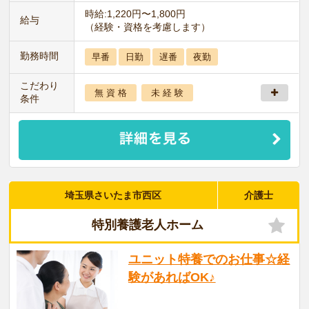
時給:1,220円〜1,800円
給与
（経験・資格を考慮します）
勤務時間
早番
日勤
遅番
夜勤
こだわり
無 資 格
未 経 験
条件
埼玉県さいたま市西区
介護士
特別養護老人ホーム
ユニット特養でのお仕事☆経
験があればOK♪