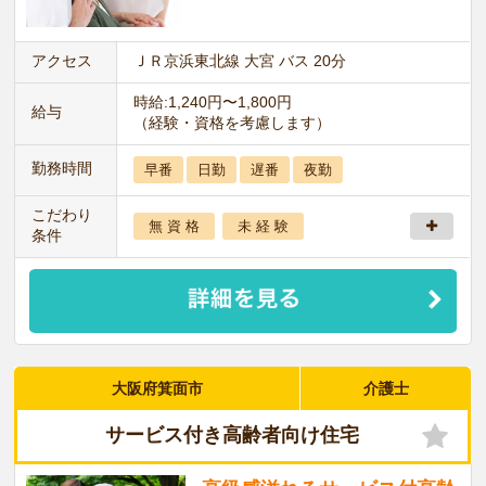
アクセス
ＪＲ京浜東北線 大宮 バス 20分
時給:1,240円〜1,800円
給与
（経験・資格を考慮します）
勤務時間
早番
日勤
遅番
夜勤
こだわり
無 資 格
未 経 験
条件
大阪府箕面市
介護士
サービス付き高齢者向け住宅