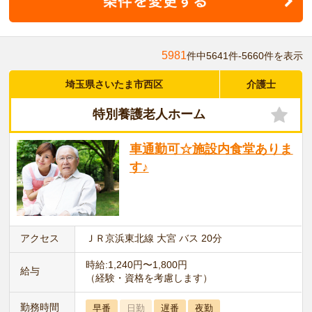
5981
件中5641件-5660件を表示
埼玉県さいたま市西区
介護士
特別養護老人ホーム
車通勤可☆施設内食堂ありま
す♪
アクセス
ＪＲ京浜東北線 大宮 バス 20分
時給:1,240円〜1,800円
給与
（経験・資格を考慮します）
勤務時間
早番
日勤
遅番
夜勤