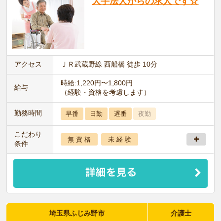
大手法人からの求人です☆
アクセス
ＪＲ武蔵野線 西船橋 徒歩 10分
時給:1,220円〜1,800円
給与
（経験・資格を考慮します）
勤務時間
早番
日勤
遅番
夜勤
こだわり
無 資 格
未 経 験
条件
埼玉県ふじみ野市
介護士