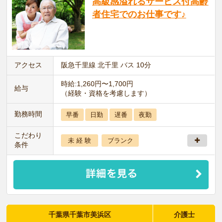
高級感溢れるサービス付高齢
者住宅でのお仕事です♪
アクセス
阪急千里線 北千里 バス 10分
時給:1,260円〜1,700円
給与
（経験・資格を考慮します）
勤務時間
早番
日勤
遅番
夜勤
こだわり
未 経 験
ブランク
条件
千葉県千葉市美浜区
介護士