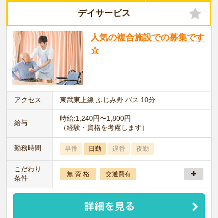
デイサービス
人気の複合施設での募集です
☆
アクセス
東武東上線 ふじみ野 バス 10分
時給:1,240円〜1,800円
給与
（経験・資格を考慮します）
勤務時間
早番
日勤
遅番
夜勤
こだわり
無 資 格
交通費有
条件