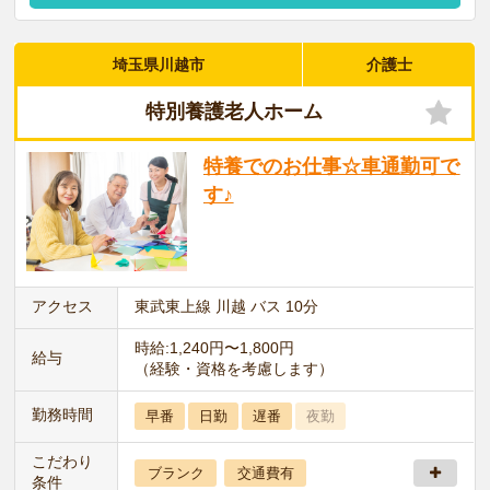
埼玉県川越市
介護士
特別養護老人ホーム
特養でのお仕事☆車通勤可で
す♪
アクセス
東武東上線 川越 バス 10分
時給:1,240円〜1,800円
給与
（経験・資格を考慮します）
勤務時間
早番
日勤
遅番
夜勤
こだわり
ブランク
交通費有
条件