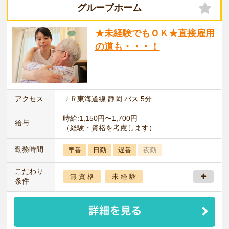
グループホーム
★未経験でもＯＫ★直接雇用
の道も・・・！
アクセス
ＪＲ東海道線 静岡 バス 5分
時給:1,150円〜1,700円
給与
（経験・資格を考慮します）
勤務時間
早番
日勤
遅番
夜勤
こだわり
無 資 格
未 経 験
条件