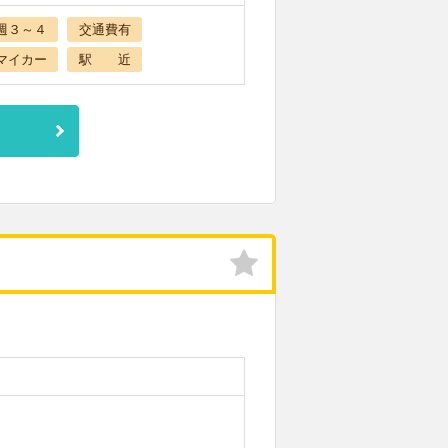
週３～４
交通費有
マイカー
駅 近