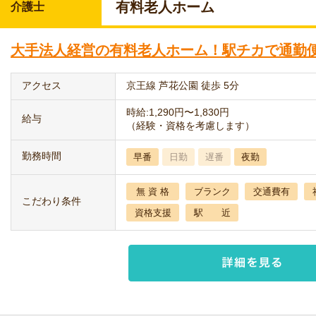
有料老人ホーム
介護士
大手法人経営の有料老人ホーム！駅チカで通勤
アクセス
京王線 芦花公園 徒歩 5分
時給:1,290円〜1,830円
給与
（経験・資格を考慮します）
勤務時間
早番
日勤
遅番
夜勤
無 資 格
ブランク
交通費有
こだわり条件
資格支援
駅 近