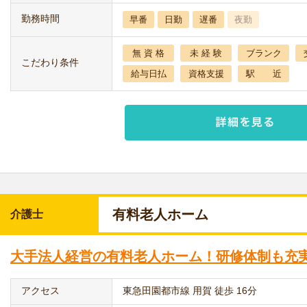
勤務時間
早番
日勤
遅番
夜勤
無 資 格
未 経 験
ブランク
こだわり条件
給与日払
資格支援
駅 近
有料老人ホーム
介護士
大手法人経営の有料老人ホーム！研修体制も充
アクセス
東急田園都市線 用賀 徒歩 16分