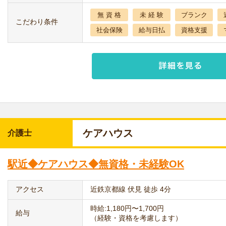
無 資 格
未 経 験
ブランク
こだわり条件
社会保険
給与日払
資格支援
ケアハウス
介護士
駅近◆ケアハウス◆無資格・未経験OK
アクセス
近鉄京都線 伏見 徒歩 4分
時給:1,180円〜1,700円
給与
（経験・資格を考慮します）