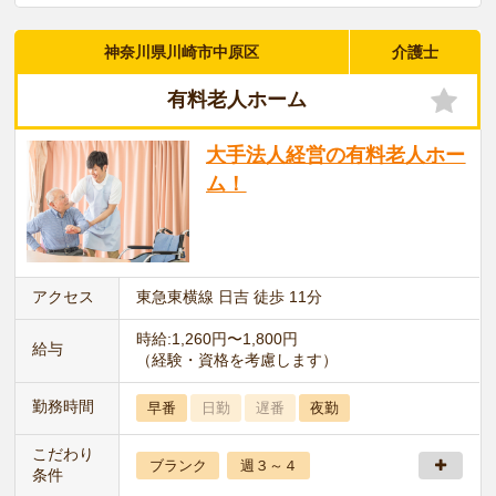
神奈川県川崎市中原区
介護士
有料老人ホーム
大手法人経営の有料老人ホー
ム！
アクセス
東急東横線 日吉 徒歩 11分
時給:1,260円〜1,800円
給与
（経験・資格を考慮します）
勤務時間
早番
日勤
遅番
夜勤
こだわり
ブランク
週３～４
条件