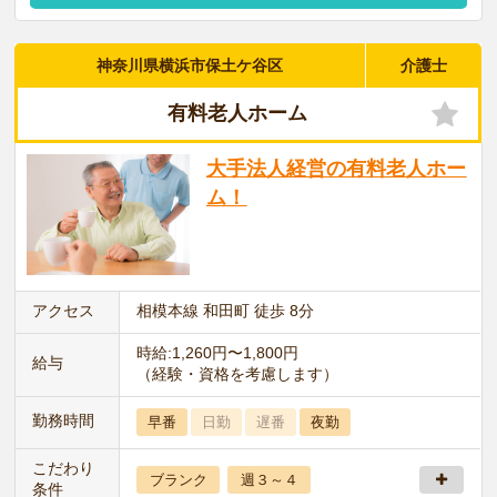
神奈川県横浜市保土ケ谷区
介護士
有料老人ホーム
大手法人経営の有料老人ホー
ム！
アクセス
相模本線 和田町 徒歩 8分
時給:1,260円〜1,800円
給与
（経験・資格を考慮します）
勤務時間
早番
日勤
遅番
夜勤
こだわり
ブランク
週３～４
条件