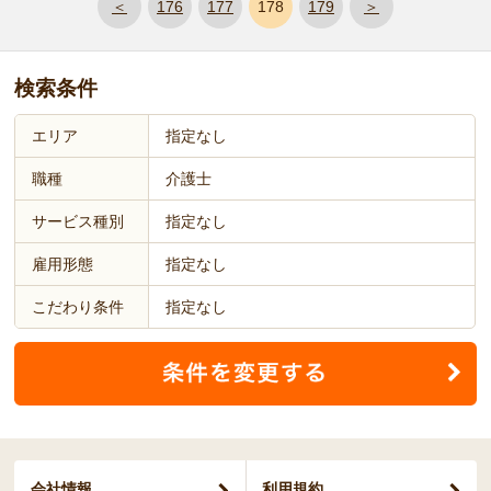
＜
176
177
178
179
＞
検索条件
エリア
指定なし
職種
介護士
サービス種別
指定なし
雇用形態
指定なし
こだわり条件
指定なし
会社情報
利用規約