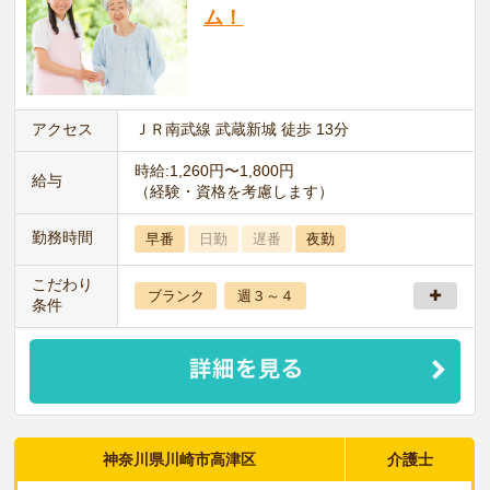
ム！
アクセス
ＪＲ南武線 武蔵新城 徒歩 13分
時給:1,260円〜1,800円
給与
（経験・資格を考慮します）
勤務時間
早番
日勤
遅番
夜勤
こだわり
ブランク
週３～４
条件
神奈川県川崎市高津区
介護士