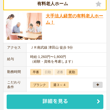
有料老人ホーム
大手法人経営の有料老人ホー
ム！
アクセス
ＪＲ南武線 津田山 徒歩 9分
時給:1,260円〜1,800円
給与
（経験・資格を考慮します）
勤務時間
早番
日勤
遅番
夜勤
こだわり
ブランク
週３～４
条件