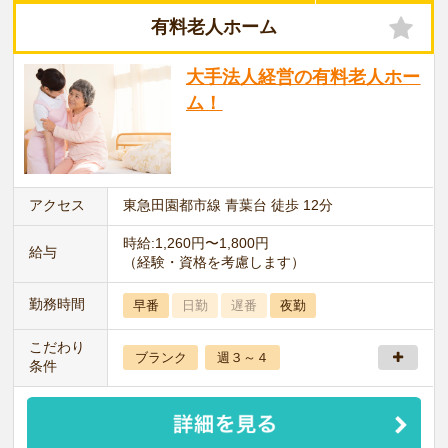
有料老人ホーム
大手法人経営の有料老人ホー
ム！
アクセス
東急田園都市線 青葉台 徒歩 12分
時給:1,260円〜1,800円
給与
（経験・資格を考慮します）
勤務時間
早番
日勤
遅番
夜勤
こだわり
ブランク
週３～４
条件