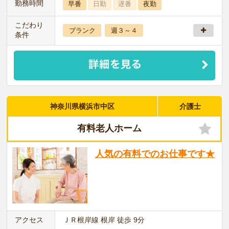
勤務時間
早番
日勤
遅番
夜勤
こだわり
ブランク
週３～４
条件
神奈川県横浜市中区
介護士
有料老人ホーム
人気の有料でのお仕事です★
アクセス
ＪＲ根岸線 根岸 徒歩 9分