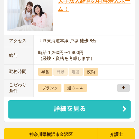
大手法人経営の有料老人ホー
ム！
アクセス
ＪＲ東海道本線 戸塚 徒歩 8分
時給:1,260円〜1,800円
給与
（経験・資格を考慮します）
勤務時間
早番
日勤
遅番
夜勤
こだわり
ブランク
週３～４
条件
神奈川県横浜市金沢区
介護士