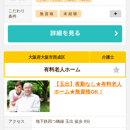
こだわり
無 資 格
未 経 験
条件
大阪府大阪市西成区
介護士
有料老人ホーム
【玉出】夜勤なし★有料老人
ホーム★無資格OK！
アクセス
地下鉄四つ橋線 玉出 徒歩 8分