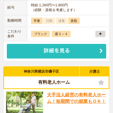
時給:1,260円〜1,800円
給与
（経験・資格を考慮します）
勤務時間
早番
日勤
遅番
夜勤
こだわり
ブランク
週３～４
条件
神奈川県横浜市磯子区
介護士
有料老人ホーム
大手法人経営の有料老人ホー
ム！短期間での就業もＯＫ！