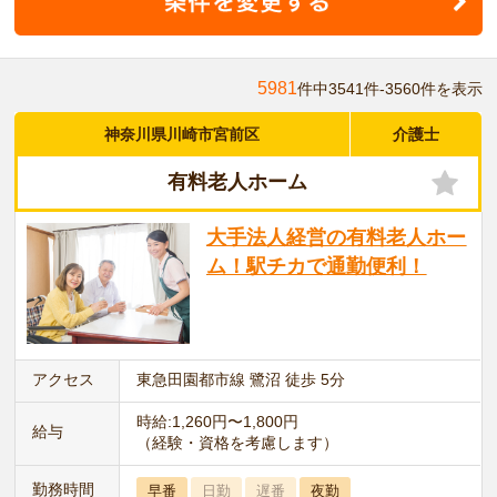
5981
件中3541件-3560件を表示
神奈川県川崎市宮前区
介護士
有料老人ホーム
大手法人経営の有料老人ホー
ム！駅チカで通勤便利！
アクセス
東急田園都市線 鷺沼 徒歩 5分
時給:1,260円〜1,800円
給与
（経験・資格を考慮します）
勤務時間
早番
日勤
遅番
夜勤