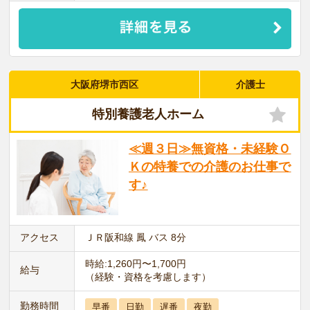
大阪府堺市西区
介護士
特別養護老人ホーム
≪週３日≫無資格・未経験Ｏ
Ｋの特養での介護のお仕事で
す♪
アクセス
ＪＲ阪和線 鳳 バス 8分
時給:1,260円〜1,700円
給与
（経験・資格を考慮します）
勤務時間
早番
日勤
遅番
夜勤