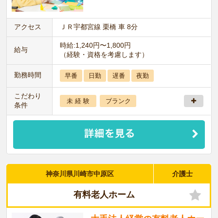
アクセス
ＪＲ宇都宮線 栗橋 車 8分
時給:1,240円〜1,800円
給与
（経験・資格を考慮します）
勤務時間
早番
日勤
遅番
夜勤
こだわり
未 経 験
ブランク
条件
神奈川県川崎市中原区
介護士
有料老人ホーム