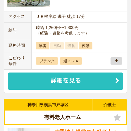
アクセス
ＪＲ根岸線 磯子 徒歩 17分
時給:1,260円〜1,800円
給与
（経験・資格を考慮します）
勤務時間
早番
日勤
遅番
夜勤
こだわり
ブランク
週３～４
条件
神奈川県横浜市戸塚区
介護士
有料老人ホーム