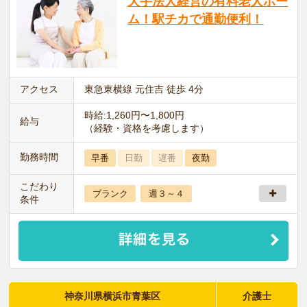
大手法人経営の有料老人ホー
ム！駅チカで通勤便利！
アクセス
東急東横線 元住吉 徒歩 4分
時給:1,260円〜1,800円
給与
（経験・資格を考慮します）
勤務時間
早番
日勤
遅番
夜勤
こだわり
ブランク
週３～４
条件
神奈川県横浜市青葉区
介護士