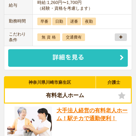
時給:1,260円〜1,700円
給与
（経験・資格を考慮します）
勤務時間
早番
日勤
遅番
夜勤
こだわり
無 資 格
交通費有
条件
神奈川県川崎市麻生区
介護士
有料老人ホーム
大手法人経営の有料老人ホー
ム！駅チカで通勤便利！