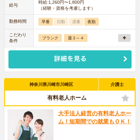
時給:1,260円〜1,800円
給与
（経験・資格を考慮します）
勤務時間
早番
日勤
遅番
夜勤
こだわり
ブランク
週３～４
条件
神奈川県川崎市川崎区
介護士
有料老人ホーム
大手法人経営の有料老人ホー
ム！短期間での就業もＯＫ！