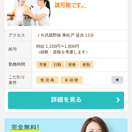
談可能です。
アクセス
ＪＲ武蔵野線 東松戸 徒歩 11分
時給:1,220円〜1,800円
給与
（経験・資格を考慮します）
勤務時間
早番
日勤
遅番
夜勤
こだわり
無 資 格
未 経 験
条件