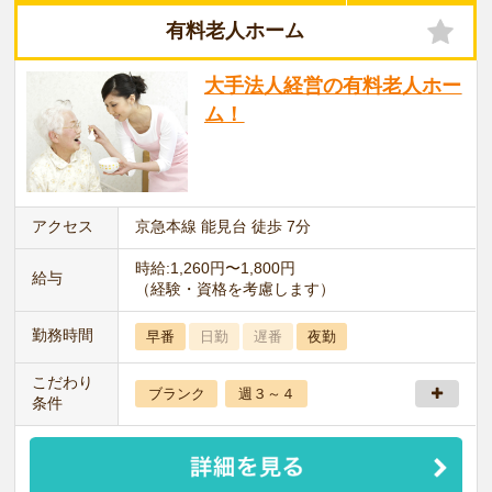
有料老人ホーム
大手法人経営の有料老人ホー
ム！
アクセス
京急本線 能見台 徒歩 7分
時給:1,260円〜1,800円
給与
（経験・資格を考慮します）
勤務時間
早番
日勤
遅番
夜勤
こだわり
ブランク
週３～４
条件