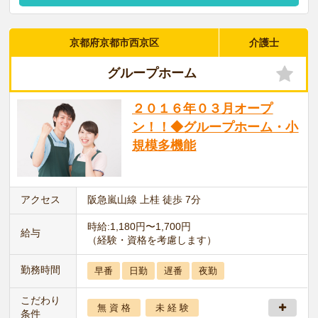
京都府京都市西京区
介護士
グループホーム
２０１６年０３月オープ
ン！！◆グループホーム・小
規模多機能
アクセス
阪急嵐山線 上桂 徒歩 7分
時給:1,180円〜1,700円
給与
（経験・資格を考慮します）
勤務時間
早番
日勤
遅番
夜勤
こだわり
無 資 格
未 経 験
条件