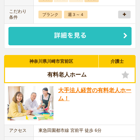
こだわり
ブランク
週３～４
条件
神奈川県川崎市宮前区
介護士
有料老人ホーム
大手法人経営の有料老人ホー
ム！
アクセス
東急田園都市線 宮前平 徒歩 6分