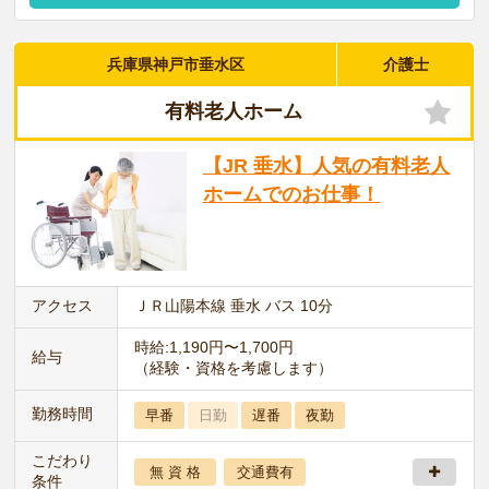
兵庫県神戸市垂水区
介護士
有料老人ホーム
【JR 垂水】人気の有料老人
ホームでのお仕事！
アクセス
ＪＲ山陽本線 垂水 バス 10分
時給:1,190円〜1,700円
給与
（経験・資格を考慮します）
勤務時間
早番
日勤
遅番
夜勤
こだわり
無 資 格
交通費有
条件