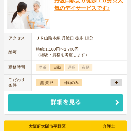
丹波口駅より徒歩１０分☆人
気のデイサービスです♪
アクセス
ＪＲ山陰本線 丹波口 徒歩 10分
時給:1,180円〜1,700円
給与
（経験・資格を考慮します）
勤務時間
早番
日勤
遅番
夜勤
こだわり
無 資 格
日勤のみ
条件
大阪府大阪市平野区
介護士