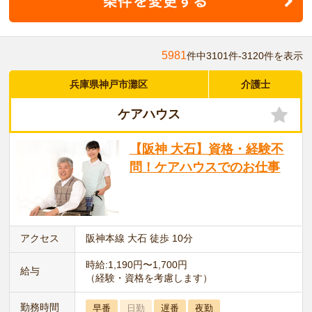
5981
件中3101件-3120件を表示
兵庫県神戸市灘区
介護士
ケアハウス
【阪神 大石】資格・経験不
問！ケアハウスでのお仕事
アクセス
阪神本線 大石 徒歩 10分
時給:1,190円〜1,700円
給与
（経験・資格を考慮します）
勤務時間
早番
日勤
遅番
夜勤