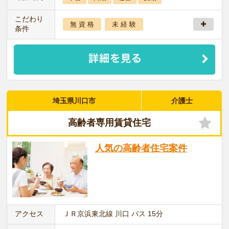
こだわり
無 資 格
未 経 験
条件
埼玉県川口市
介護士
高齢者専用賃貸住宅
人気の高齢者住宅案件
アクセス
ＪＲ京浜東北線 川口 バス 15分