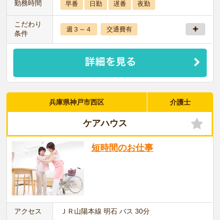
勤務時間
早番
日勤
遅番
夜勤
こだわり
週３～４
交通費有
条件
兵庫県神戸市西区
介護士
ケアハウス
短時間のお仕事
アクセス
ＪＲ山陽本線 明石 バス 30分