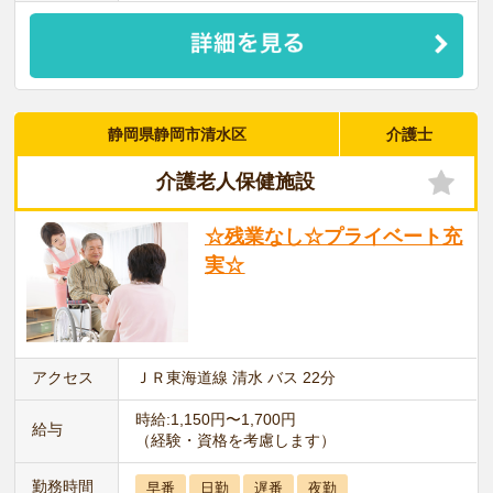
静岡県静岡市清水区
介護士
介護老人保健施設
☆残業なし☆プライベート充
実☆
アクセス
ＪＲ東海道線 清水 バス 22分
時給:1,150円〜1,700円
給与
（経験・資格を考慮します）
勤務時間
早番
日勤
遅番
夜勤