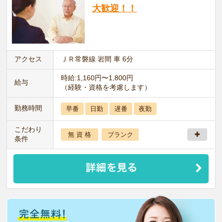
大歓迎！！
アクセス
ＪＲ常磐線 岩間 車 6分
時給:1,160円〜1,800円
給与
（経験・資格を考慮します）
勤務時間
早番
日勤
遅番
夜勤
こだわり
無 資 格
ブランク
条件