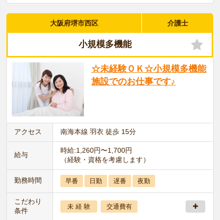
大阪府堺市西区
介護士
小規模多機能
☆未経験ＯＫ☆小規模多機能
施設でのお仕事です♪
アクセス
南海本線 羽衣 徒歩 15分
時給:1,260円〜1,700円
給与
（経験・資格を考慮します）
勤務時間
早番
日勤
遅番
夜勤
こだわり
未 経 験
交通費有
条件