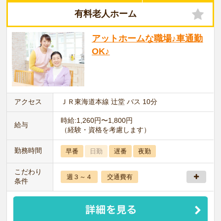
有料老人ホーム
アットホームな職場♪車通勤
OK♪
アクセス
ＪＲ東海道本線 辻堂 バス 10分
時給:1,260円〜1,800円
給与
（経験・資格を考慮します）
勤務時間
早番
日勤
遅番
夜勤
こだわり
週３～４
交通費有
条件