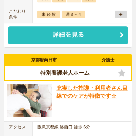
こだわり
未 経 験
週３～４
条件
京都府向日市
介護士
特別養護老人ホーム
充実した指導・利用者さん目
線でのケアが特徴です☆
アクセス
阪急京都線 洛西口 徒歩 6分