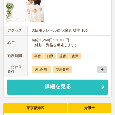
アクセス
大阪モノレール線 沢良宜 徒歩 10分
時給:1,260円〜1,700円
給与
（経験・資格を考慮します）
勤務時間
早番
日勤
遅番
夜勤
こだわり
未 経 験
交通費有
条件
東京都港区
介護士