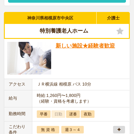
神奈川県相模原市中央区
介護士
特別養護老人ホーム
新しい施設★経験者歓迎
アクセス
ＪＲ横浜線 相模原 バス 10分
時給:1,260円〜1,800円
給与
（経験・資格を考慮します）
勤務時間
早番
日勤
遅番
夜勤
こだわり
無 資 格
週３～４
条件