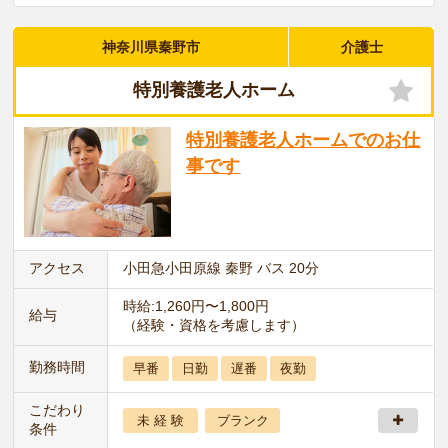
神奈川県秦野市
介護士
特別養護老人ホーム
特別養護老人ホームでのお仕
事です
アクセス
小田急小田原線 秦野 バス 20分
時給:1,260円〜1,800円
給与
（経験・資格を考慮します）
勤務時間
早番
日勤
遅番
夜勤
こだわり
未 経 験
ブランク
条件