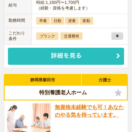
時給:1,180円〜1,700円
給与
（経験・資格を考慮します）
勤務時間
早番
日勤
遅番
夜勤
こだわり
ブランク
交通費有
条件
静岡県磐田市
介護士
特別養護老人ホーム
無資格未経験でも可！あなた
のやる気を待っています。