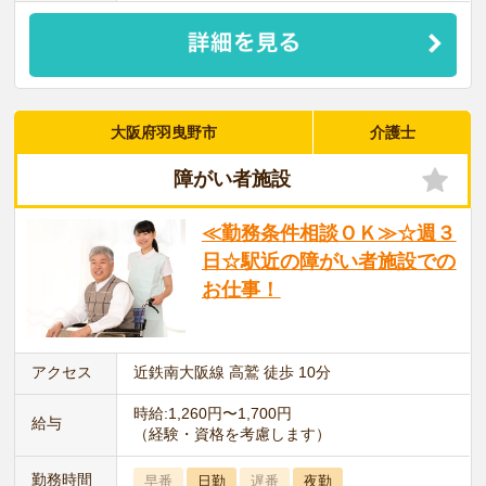
大阪府羽曳野市
介護士
障がい者施設
≪勤務条件相談ＯＫ≫☆週３
日☆駅近の障がい者施設での
お仕事！
アクセス
近鉄南大阪線 高鷲 徒歩 10分
時給:1,260円〜1,700円
給与
（経験・資格を考慮します）
勤務時間
早番
日勤
遅番
夜勤