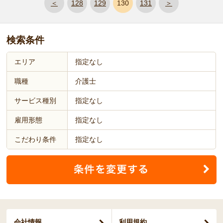
＜
128
129
130
131
＞
検索条件
エリア
指定なし
職種
介護士
サービス種別
指定なし
雇用形態
指定なし
こだわり条件
指定なし
会社情報
利用規約