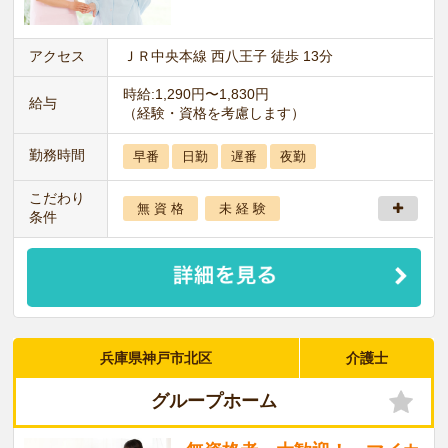
アクセス
ＪＲ中央本線 西八王子 徒歩 13分
時給:1,290円〜1,830円
給与
（経験・資格を考慮します）
勤務時間
早番
日勤
遅番
夜勤
こだわり
無 資 格
未 経 験
条件
兵庫県神戸市北区
介護士
グループホーム