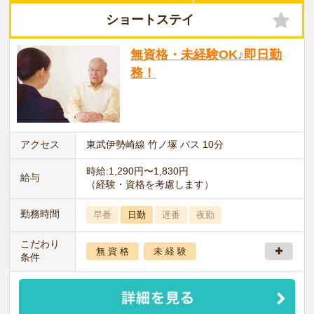
ショートステイ
無資格・未経験OK♪即日勤
務！
アクセス
東武伊勢崎線 竹ノ塚 バス 10分
時給:1,290円〜1,830円
給与
（経験・資格を考慮します）
勤務時間
早番
日勤
遅番
夜勤
こだわり
無 資 格
未 経 験
条件