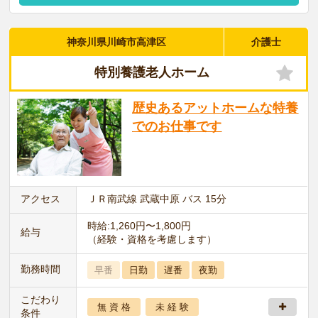
神奈川県川崎市高津区
介護士
特別養護老人ホーム
歴史あるアットホームな特養
でのお仕事です
アクセス
ＪＲ南武線 武蔵中原 バス 15分
時給:1,260円〜1,800円
給与
（経験・資格を考慮します）
勤務時間
早番
日勤
遅番
夜勤
こだわり
無 資 格
未 経 験
条件