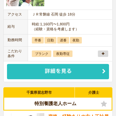
アクセス
ＪＲ常磐線 石岡 徒歩 18分
時給:1,160円〜1,800円
給与
（経験・資格を考慮します）
勤務時間
早番
日勤
遅番
夜勤
こだわり
ブランク
夜勤専従
条件
千葉県習志野市
介護士
特別養護老人ホーム