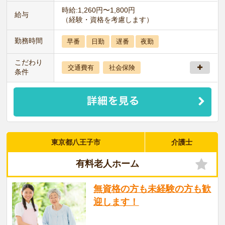
時給:1,260円〜1,800円
給与
（経験・資格を考慮します）
勤務時間
早番
日勤
遅番
夜勤
こだわり
交通費有
社会保険
条件
東京都八王子市
介護士
有料老人ホーム
無資格の方も未経験の方も歓
迎します！