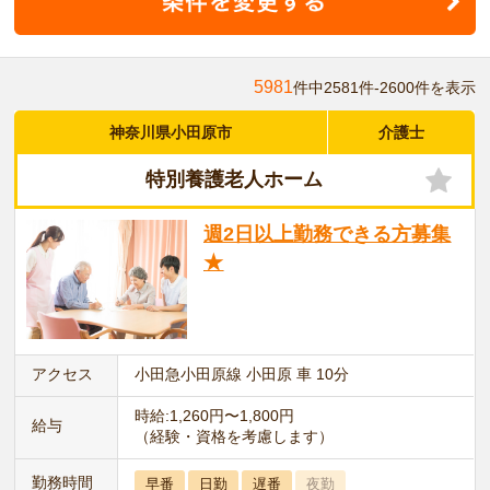
5981
件中2581件-2600件を表示
神奈川県小田原市
介護士
特別養護老人ホーム
週2日以上勤務できる方募集
★
アクセス
小田急小田原線 小田原 車 10分
時給:1,260円〜1,800円
給与
（経験・資格を考慮します）
勤務時間
早番
日勤
遅番
夜勤