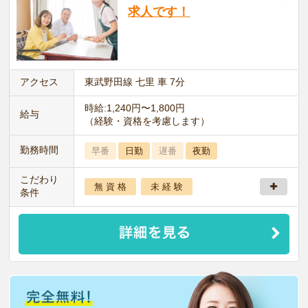
求人です！
アクセス
東武野田線 七里 車 7分
時給:1,240円〜1,800円
給与
（経験・資格を考慮します）
勤務時間
早番
日勤
遅番
夜勤
こだわり
無 資 格
未 経 験
条件