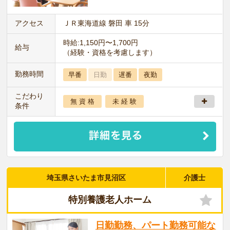
アクセス
ＪＲ東海道線 磐田 車 15分
時給:1,150円〜1,700円
給与
（経験・資格を考慮します）
勤務時間
早番
日勤
遅番
夜勤
こだわり
無 資 格
未 経 験
条件
埼玉県さいたま市見沼区
介護士
特別養護老人ホーム
日勤勤務、パート勤務可能な