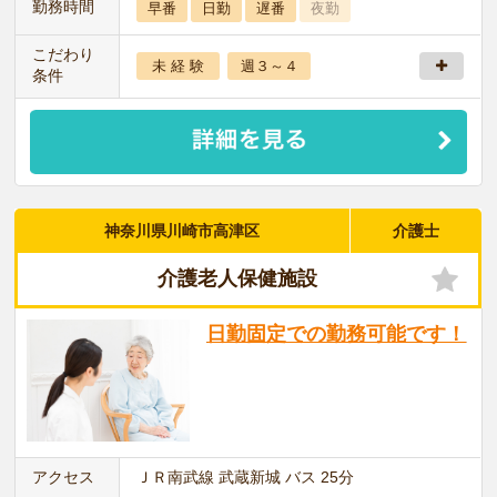
勤務時間
早番
日勤
遅番
夜勤
こだわり
未 経 験
週３～４
条件
神奈川県川崎市高津区
介護士
介護老人保健施設
日勤固定での勤務可能です！
アクセス
ＪＲ南武線 武蔵新城 バス 25分