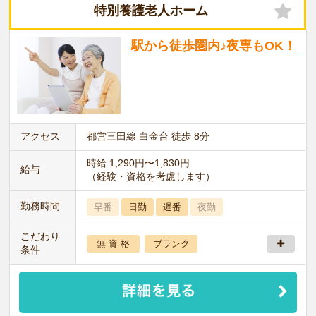
特別養護老人ホーム
駅から徒歩圏内♪夜専もOK！
アクセス
都営三田線 白金台 徒歩 8分
時給:1,290円〜1,830円
給与
（経験・資格を考慮します）
勤務時間
早番
日勤
遅番
夜勤
こだわり
無 資 格
ブランク
条件