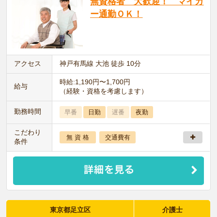
無資格者 大歓迎！ マイカ
ー通勤ＯＫ！
アクセス
神戸有馬線 大池 徒歩 10分
時給:1,190円〜1,700円
給与
（経験・資格を考慮します）
勤務時間
早番
日勤
遅番
夜勤
こだわり
無 資 格
交通費有
条件
東京都足立区
介護士