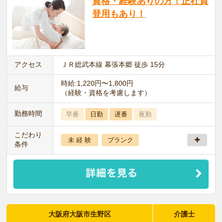
資格・経験ありの方！正社員
登用もあり！
アクセス
ＪＲ総武本線 幕張本郷 徒歩 15分
時給:1,220円〜1,800円
給与
（経験・資格を考慮します）
勤務時間
早番
日勤
遅番
夜勤
こだわり
未 経 験
ブランク
条件
大阪府大阪市生野区
介護士