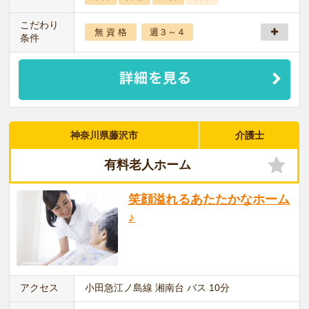
こだわり
無 資 格
週３～４
条件
神奈川県藤沢市
介護士
有料老人ホーム
笑顔溢れるあたたかなホーム
♪
アクセス
小田急江ノ島線 湘南台 バス 10分