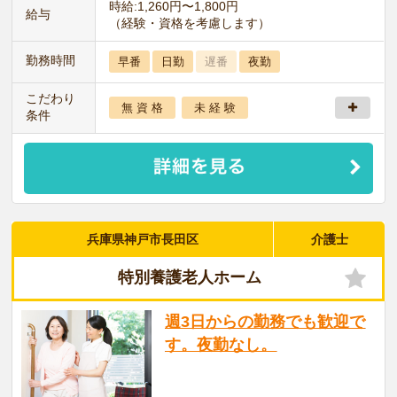
時給:1,260円〜1,800円
給与
（経験・資格を考慮します）
勤務時間
早番
日勤
遅番
夜勤
こだわり
無 資 格
未 経 験
条件
兵庫県神戸市長田区
介護士
特別養護老人ホーム
週3日からの勤務でも歓迎で
す。夜勤なし。