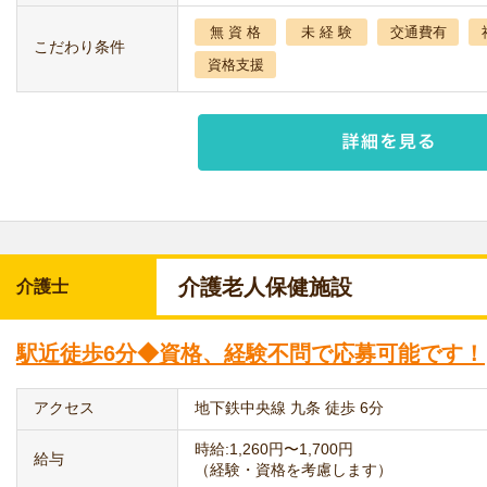
無 資 格
未 経 験
交通費有
こだわり条件
資格支援
介護老人保健施設
介護士
駅近徒歩6分◆資格、経験不問で応募可能です！
アクセス
地下鉄中央線 九条 徒歩 6分
時給:1,260円〜1,700円
給与
（経験・資格を考慮します）