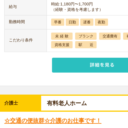
時給:1,180円〜1,700円
給与
（経験・資格を考慮します）
勤務時間
早番
日勤
遅番
夜勤
未 経 験
ブランク
交通費有
こだわり条件
資格支援
駅 近
有料老人ホーム
介護士
☆交通の便抜群☆介護のお仕事です！