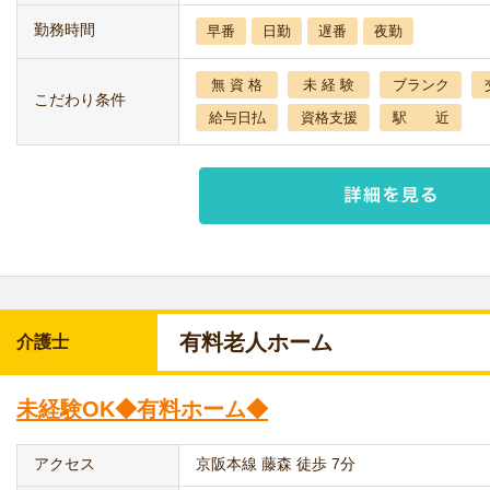
勤務時間
早番
日勤
遅番
夜勤
無 資 格
未 経 験
ブランク
こだわり条件
給与日払
資格支援
駅 近
有料老人ホーム
介護士
未経験OK◆有料ホーム◆
アクセス
京阪本線 藤森 徒歩 7分