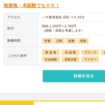
無資格・未経験でもＯＫ！
アクセス
ＪＲ東海道線 浜松 バス 42分
時給:1,150円〜1,700円
給与
（経験・資格を考慮します）
勤務時間
早番
日勤
遅番
夜勤
無 資 格
未 経 験
ブランク
こだわり条件
社会保険
資格支援
マイカー