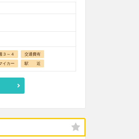
週３～４
交通費有
マイカー
駅 近