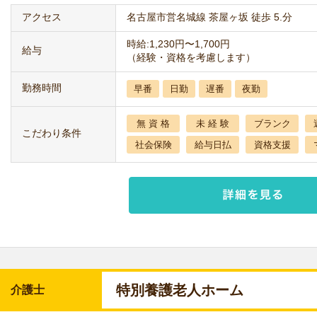
アクセス
名古屋市営名城線 茶屋ヶ坂 徒歩 5.分
時給:1,230円〜1,700円
給与
（経験・資格を考慮します）
勤務時間
早番
日勤
遅番
夜勤
無 資 格
未 経 験
ブランク
こだわり条件
社会保険
給与日払
資格支援
特別養護老人ホーム
介護士