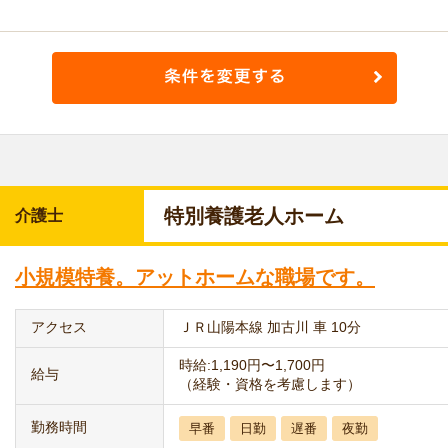
特別養護老人ホーム
介護士
小規模特養。アットホームな職場です。
アクセス
ＪＲ山陽本線 加古川 車 10分
時給:1,190円〜1,700円
給与
（経験・資格を考慮します）
勤務時間
早番
日勤
遅番
夜勤