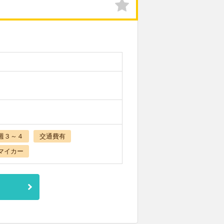
週３～４
交通費有
マイカー