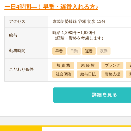
一日4時間―！早番・遅番入れる方♪
アクセス
東武伊勢崎線 谷塚 徒歩 13分
時給:1,290円〜1,830円
給与
（経験・資格を考慮します）
勤務時間
早番
日勤
遅番
夜勤
無 資 格
未 経 験
ブランク
こだわり条件
社会保険
給与日払
資格支援