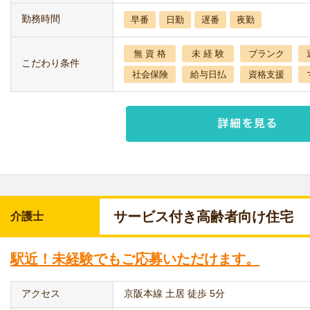
勤務時間
早番
日勤
遅番
夜勤
無 資 格
未 経 験
ブランク
こだわり条件
社会保険
給与日払
資格支援
サービス付き高齢者向け住宅
介護士
駅近！未経験でもご応募いただけます。
アクセス
京阪本線 土居 徒歩 5分