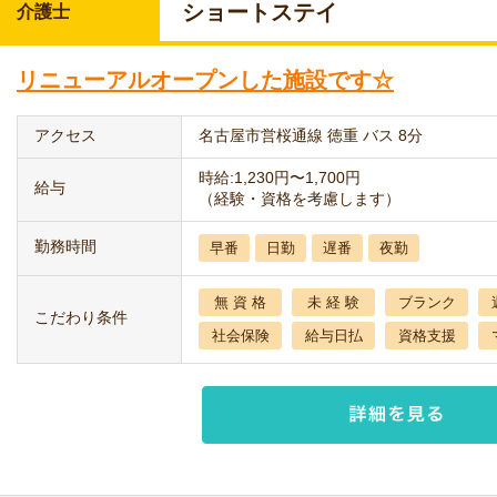
ショートステイ
介護士
リニューアルオープンした施設です☆
アクセス
名古屋市営桜通線 徳重 バス 8分
時給:1,230円〜1,700円
給与
（経験・資格を考慮します）
勤務時間
早番
日勤
遅番
夜勤
無 資 格
未 経 験
ブランク
こだわり条件
社会保険
給与日払
資格支援