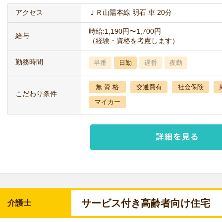
アクセス
ＪＲ山陽本線 明石 車 20分
時給:1,190円〜1,700円
給与
（経験・資格を考慮します）
勤務時間
早番
日勤
遅番
夜勤
無 資 格
交通費有
社会保険
こだわり条件
マイカー
サービス付き高齢者向け住宅
介護士