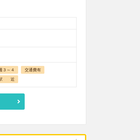
週３～４
交通費有
駅 近