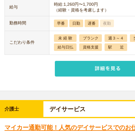
時給:1,260円〜1,700円
給与
（経験・資格を考慮します）
勤務時間
早番
日勤
遅番
夜勤
未 経 験
ブランク
週３～４
こだわり条件
給与日払
資格支援
駅 近
デイサービス
介護士
マイカー通勤可能！人気のデイサービスでのお