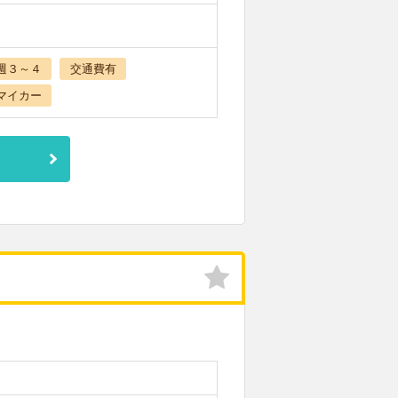
週３～４
交通費有
マイカー