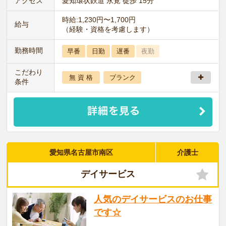
アクセス
愛知環状鉄道 永覚 徒歩 15分
時給:1,230円〜1,700円
給与
（経験・資格を考慮します）
勤務時間
早番
日勤
遅番
夜勤
こだわり
無 資 格
ブランク
条件
愛知県名古屋市南区
介護士
デイサービス
人気のデイサービスのお仕事
です☆