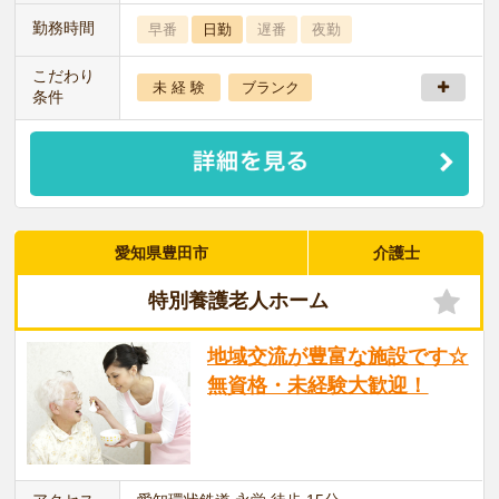
勤務時間
早番
日勤
遅番
夜勤
こだわり
未 経 験
ブランク
条件
愛知県豊田市
介護士
特別養護老人ホーム
地域交流が豊富な施設です☆
無資格・未経験大歓迎！