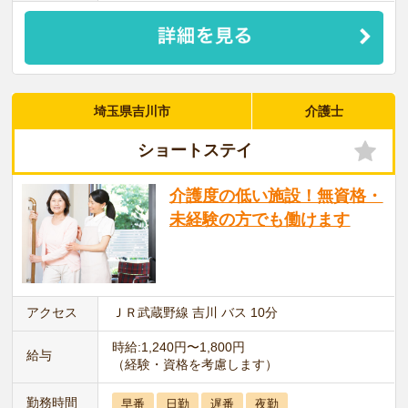
埼玉県吉川市
介護士
ショートステイ
介護度の低い施設！無資格・
未経験の方でも働けます
アクセス
ＪＲ武蔵野線 吉川 バス 10分
時給:1,240円〜1,800円
給与
（経験・資格を考慮します）
勤務時間
早番
日勤
遅番
夜勤