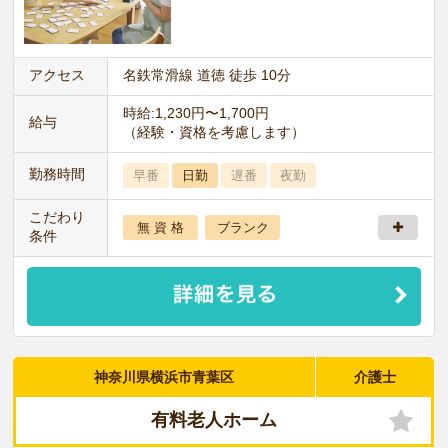
アクセス
名鉄常滑線 道徳 徒歩 10分
時給:1,230円〜1,700円
給与
（経験・資格を考慮します）
勤務時間
早番
日勤
遅番
夜勤
こだわり
無 資 格
ブランク
条件
神奈川県横浜市青葉区
介護士
有料老人ホーム