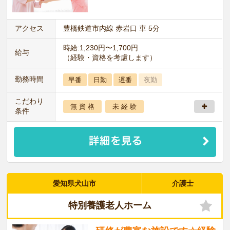
アクセス
豊橋鉄道市内線 赤岩口 車 5分
時給:1,230円〜1,700円
給与
（経験・資格を考慮します）
勤務時間
早番
日勤
遅番
夜勤
こだわり
無 資 格
未 経 験
条件
愛知県犬山市
介護士
特別養護老人ホーム