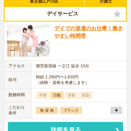
東京都江戸川区
介護士
デイサービス
デイでの派遣のお仕事！働き
やすい時間帯
アクセス
都営新宿線 一之江 徒歩 10分
時給:1,290円〜1,830円
給与
（経験・資格を考慮します）
勤務時間
早番
日勤
遅番
夜勤
こだわり
無 資 格
ブランク
条件