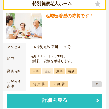
特別養護老人ホーム
地域密着型の特養です！
アクセス
ＪＲ東海道線 菊川 車 30分
時給:1,150円〜1,700円
給与
（経験・資格を考慮します）
勤務時間
早番
日勤
遅番
夜勤
こだわり
無 資 格
未 経 験
条件