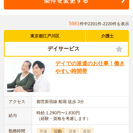
5981
件中2201件-2220件を表示
東京都江戸川区
介護士
デイサービス
デイでの派遣のお仕事！働き
やすい時間帯
アクセス
都営新宿線 船堀 徒歩 3分
時給:1,290円〜1,830円
給与
（経験・資格を考慮します）
勤務時間
早番
日勤
遅番
夜勤