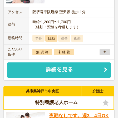
アクセス
阪堺電車阪堺線 聖天坂 徒歩 1分
時給:1,260円〜1,700円
給与
（経験・資格を考慮します）
勤務時間
早番
日勤
遅番
夜勤
こだわり
無 資 格
未 経 験
条件
兵庫県神戸市中央区
介護士
特別養護老人ホーム
夜勤なしです。週3―4日OK