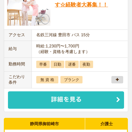
す☆経験者大募集！！
アクセス
名鉄三河線 豊田市 バス 15分
時給:1,230円〜1,700円
給与
（経験・資格を考慮します）
勤務時間
早番
日勤
遅番
夜勤
こだわり
無 資 格
ブランク
条件
静岡県御前崎市
介護士