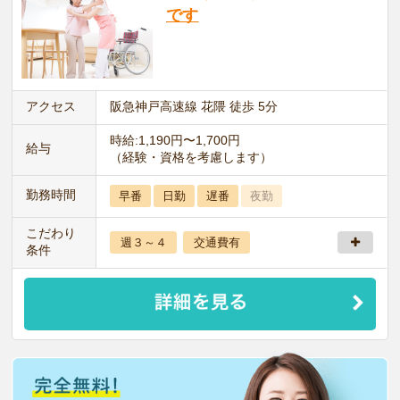
です
アクセス
阪急神戸高速線 花隈 徒歩 5分
時給:1,190円〜1,700円
給与
（経験・資格を考慮します）
勤務時間
早番
日勤
遅番
夜勤
こだわり
週３～４
交通費有
条件