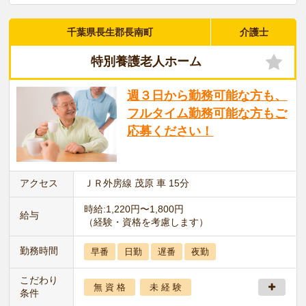
千葉県長生郡長南町
介護士
特別養護老人ホーム
週３日から勤務可能な方も、
フルタイム勤務可能な方もご
応募ください！
アクセス
ＪＲ外房線 茂原 車 15分
時給:1,220円〜1,800円
給与
（経験・資格を考慮します）
勤務時間
早番
日勤
遅番
夜勤
こだわり
無 資 格
未 経 験
条件