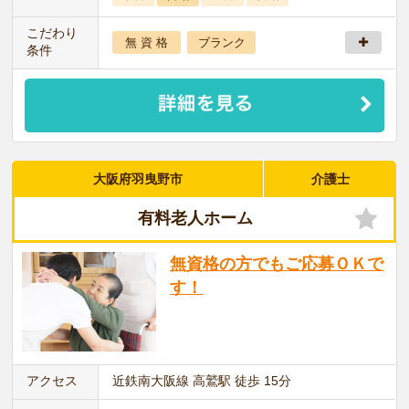
こだわり
無 資 格
ブランク
条件
大阪府羽曳野市
介護士
有料老人ホーム
無資格の方でもご応募ＯＫで
す！
アクセス
近鉄南大阪線 高鷲駅 徒歩 15分