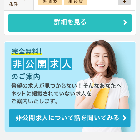
無 資 格
未 経 験
条件