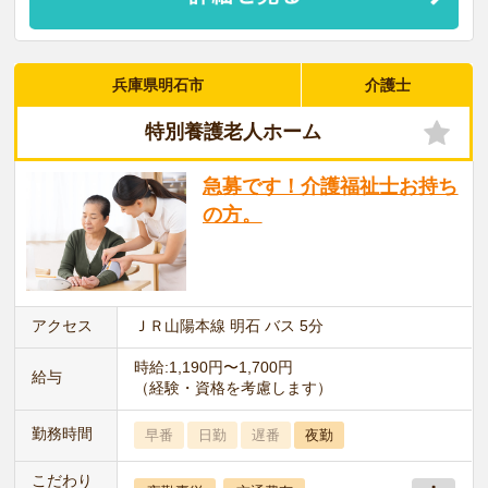
兵庫県明石市
介護士
特別養護老人ホーム
急募です！介護福祉士お持ち
の方。
アクセス
ＪＲ山陽本線 明石 バス 5分
時給:1,190円〜1,700円
給与
（経験・資格を考慮します）
勤務時間
早番
日勤
遅番
夜勤
こだわり