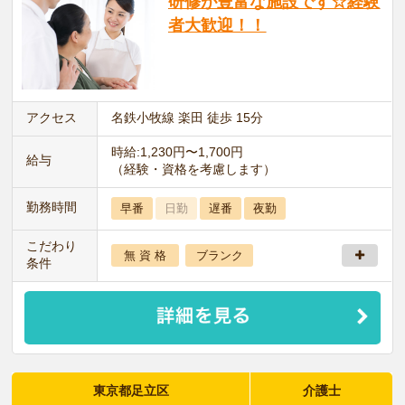
研修が豊富な施設です☆経験
者大歓迎！！
アクセス
名鉄小牧線 楽田 徒歩 15分
時給:1,230円〜1,700円
給与
（経験・資格を考慮します）
勤務時間
早番
日勤
遅番
夜勤
こだわり
無 資 格
ブランク
条件
東京都足立区
介護士