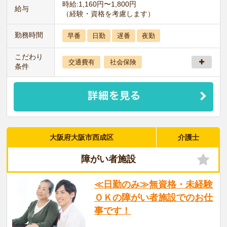
時給:1,160円〜1,800円
給与
（経験・資格を考慮します）
勤務時間
早番
日勤
遅番
夜勤
こだわり
交通費有
社会保険
条件
大阪府大阪市西成区
介護士
障がい者施設
≪日勤のみ≫無資格・未経験
ＯＫの障がい者施設でのお仕
事です！