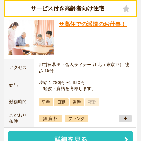
サービス付き高齢者向け住宅
サ高住での派遣のお仕事！
都営日暮里・舎人ライナー 江北（東京都） 徒
アクセス
歩 15分
時給:1,290円〜1,830円
給与
（経験・資格を考慮します）
勤務時間
早番
日勤
遅番
夜勤
こだわり
無 資 格
ブランク
条件