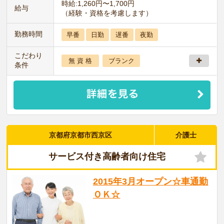
時給:1,260円〜1,700円
給与
（経験・資格を考慮します）
勤務時間
早番
日勤
遅番
夜勤
こだわり
無 資 格
ブランク
条件
京都府京都市西京区
介護士
サービス付き高齢者向け住宅
2015年3月オープン☆車通勤
ＯＫ☆