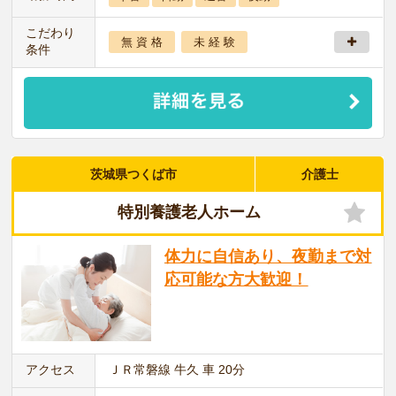
こだわり
無 資 格
未 経 験
条件
茨城県つくば市
介護士
特別養護老人ホーム
体力に自信あり、夜勤まで対
応可能な方大歓迎！
アクセス
ＪＲ常磐線 牛久 車 20分