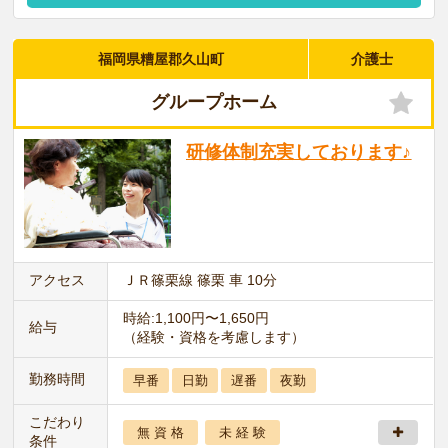
福岡県糟屋郡久山町
介護士
グループホーム
研修体制充実しております♪
アクセス
ＪＲ篠栗線 篠栗 車 10分
時給:1,100円〜1,650円
給与
（経験・資格を考慮します）
勤務時間
早番
日勤
遅番
夜勤
こだわり
無 資 格
未 経 験
条件