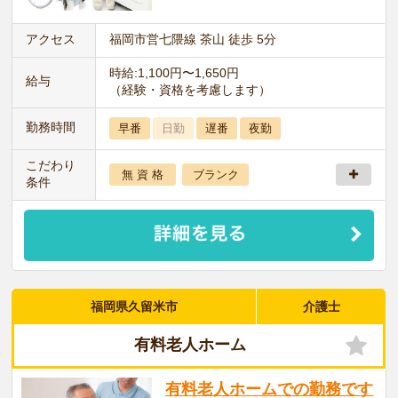
アクセス
福岡市営七隈線 茶山 徒歩 5分
時給:1,100円〜1,650円
給与
（経験・資格を考慮します）
勤務時間
早番
日勤
遅番
夜勤
こだわり
無 資 格
ブランク
条件
福岡県久留米市
介護士
有料老人ホーム
有料老人ホームでの勤務です