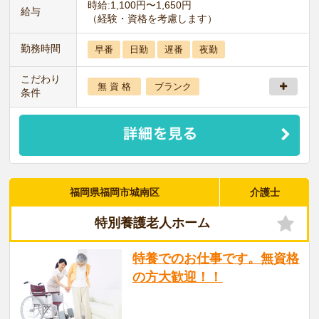
時給:1,100円〜1,650円
給与
（経験・資格を考慮します）
勤務時間
早番
日勤
遅番
夜勤
こだわり
無 資 格
ブランク
条件
福岡県福岡市城南区
介護士
特別養護老人ホーム
特養でのお仕事です。無資格
の方大歓迎！！