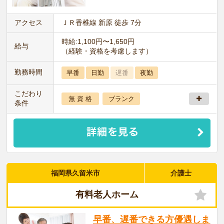
アクセス
ＪＲ香椎線 新原 徒歩 7分
時給:1,100円〜1,650円
給与
（経験・資格を考慮します）
勤務時間
早番
日勤
遅番
夜勤
こだわり
無 資 格
ブランク
条件
福岡県久留米市
介護士
有料老人ホーム
早番、遅番できる方優遇しま