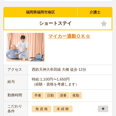
福岡県福岡市南区
介護士
ショートステイ
マイカー通勤ＯＫ☆
アクセス
西鉄天神大牟田線 大橋 徒歩 12分
時給:1,100円〜1,650円
給与
（経験・資格を考慮します）
勤務時間
早番
日勤
遅番
夜勤
こだわり
無 資 格
未 経 験
条件