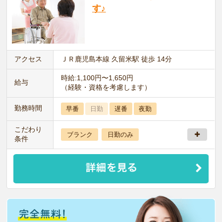
す♪
アクセス
ＪＲ鹿児島本線 久留米駅 徒歩 14分
時給:1,100円〜1,650円
給与
（経験・資格を考慮します）
勤務時間
早番
日勤
遅番
夜勤
こだわり
ブランク
日勤のみ
条件