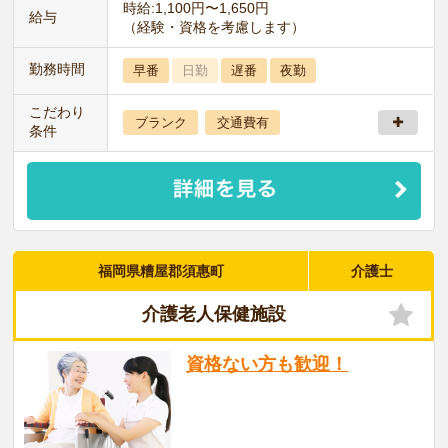
時給:1,100円〜1,650円
給与
（経験・資格を考慮します）
勤務時間
早番
日勤
遅番
夜勤
こだわり
ブランク
交通費有
条件
福岡県糟屋郡須惠町
介護士
介護老人保健施設
資格ない方も歓迎！