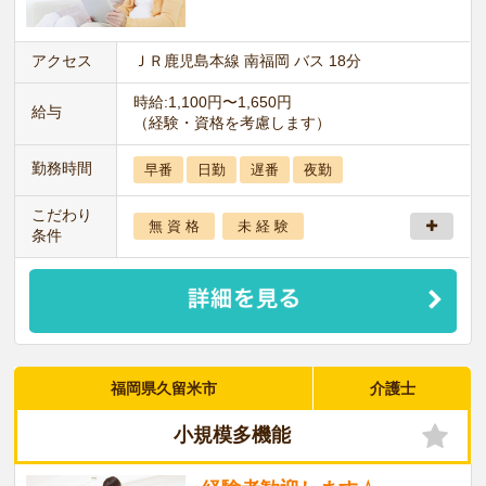
アクセス
ＪＲ鹿児島本線 南福岡 バス 18分
時給:1,100円〜1,650円
給与
（経験・資格を考慮します）
勤務時間
早番
日勤
遅番
夜勤
こだわり
無 資 格
未 経 験
条件
福岡県久留米市
介護士
小規模多機能