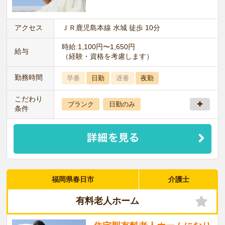
アクセス
ＪＲ鹿児島本線 水城 徒歩 10分
時給:1,100円〜1,650円
給与
（経験・資格を考慮します）
勤務時間
早番
日勤
遅番
夜勤
こだわり
ブランク
日勤のみ
条件
福岡県春日市
介護士
有料老人ホーム