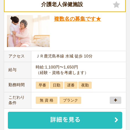
介護老人保健施設
複数名の募集です★
アクセス
ＪＲ鹿児島本線 水城 徒歩 10分
時給:1,100円〜1,650円
給与
（経験・資格を考慮します）
勤務時間
早番
日勤
遅番
夜勤
こだわり
無 資 格
ブランク
条件