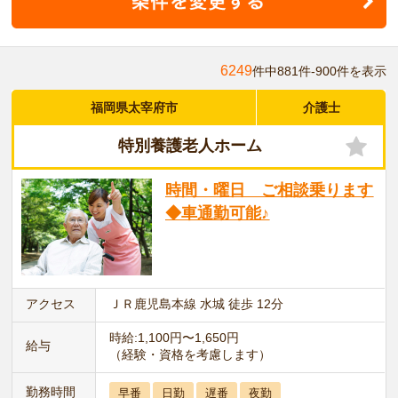
6249
件中881件-900件を表示
福岡県太宰府市
介護士
特別養護老人ホーム
時間・曜日 ご相談乗ります
◆車通勤可能♪
アクセス
ＪＲ鹿児島本線 水城 徒歩 12分
時給:1,100円〜1,650円
給与
（経験・資格を考慮します）
勤務時間
早番
日勤
遅番
夜勤