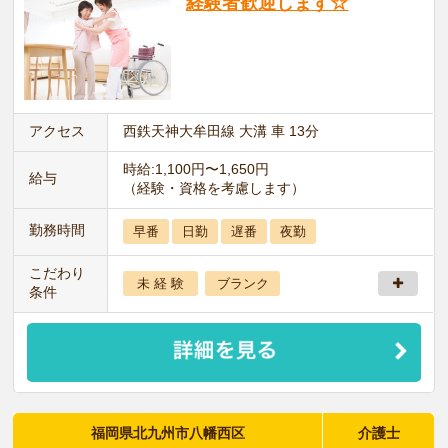
経験者歓迎します☆
アクセス
西鉄天神大牟田線 大溝 車 13分
時給:1,100円〜1,650円
給与
（経験・資格を考慮します）
勤務時間
早番
日勤
遅番
夜勤
こだわり
未 経 験
ブランク
条件
福岡県北九州市八幡西区
介護士