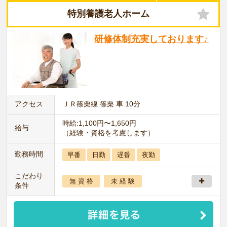
特別養護老人ホーム
研修体制充実しております♪
アクセス
ＪＲ篠栗線 篠栗 車 10分
時給:1,100円〜1,650円
給与
（経験・資格を考慮します）
勤務時間
早番
日勤
遅番
夜勤
こだわり
無 資 格
未 経 験
条件