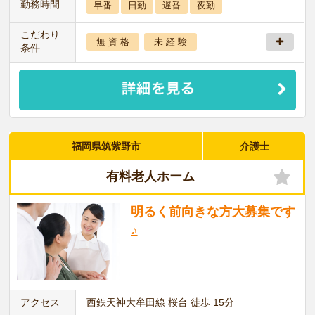
勤務時間
早番
日勤
遅番
夜勤
こだわり
無 資 格
未 経 験
条件
福岡県筑紫野市
介護士
有料老人ホーム
明るく前向きな方大募集です
♪
アクセス
西鉄天神大牟田線 桜台 徒歩 15分