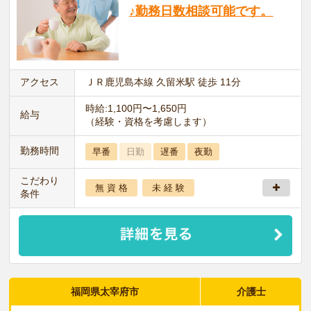
♪勤務日数相談可能です。
アクセス
ＪＲ鹿児島本線 久留米駅 徒歩 11分
時給:1,100円〜1,650円
給与
（経験・資格を考慮します）
勤務時間
早番
日勤
遅番
夜勤
こだわり
無 資 格
未 経 験
条件
福岡県太宰府市
介護士