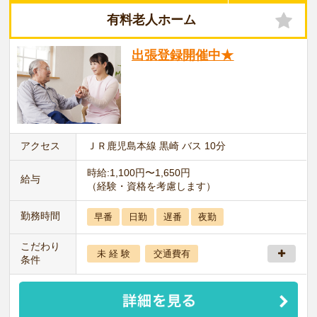
有料老人ホーム
出張登録開催中★
アクセス
ＪＲ鹿児島本線 黒崎 バス 10分
時給:1,100円〜1,650円
給与
（経験・資格を考慮します）
勤務時間
早番
日勤
遅番
夜勤
こだわり
未 経 験
交通費有
条件