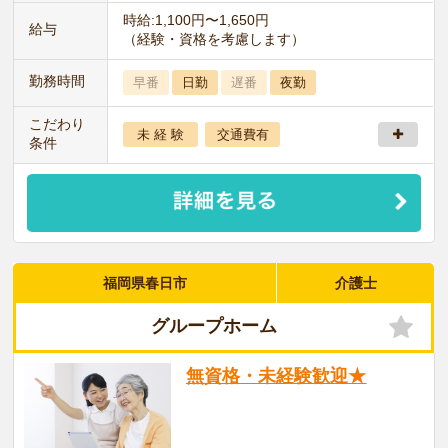
時給:1,100円〜1,650円
給与
（経験・資格を考慮します）
勤務時間
早番
日勤
遅番
夜勤
こだわり
未 経 験
交通費有
条件
福岡県春日市
介護士
グループホーム
無資格・未経験歓迎★