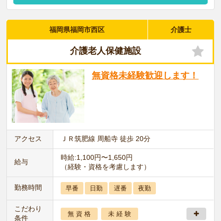
福岡県福岡市西区
介護士
介護老人保健施設
無資格未経験歓迎します！
アクセス
ＪＲ筑肥線 周船寺 徒歩 20分
時給:1,100円〜1,650円
給与
（経験・資格を考慮します）
勤務時間
早番
日勤
遅番
夜勤
こだわり
無 資 格
未 経 験
条件