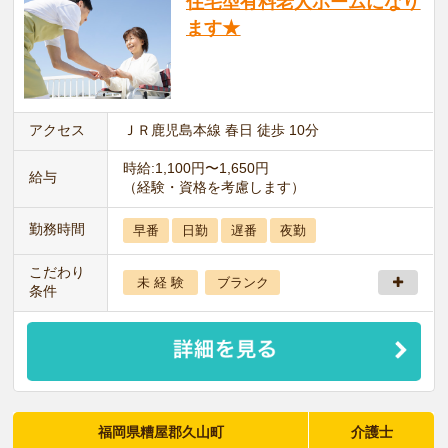
住宅型有料老人ホームになり
ます★
アクセス
ＪＲ鹿児島本線 春日 徒歩 10分
時給:1,100円〜1,650円
給与
（経験・資格を考慮します）
勤務時間
早番
日勤
遅番
夜勤
こだわり
未 経 験
ブランク
条件
福岡県糟屋郡久山町
介護士