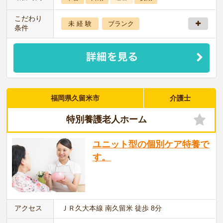
こだわり
未 経 験
ブランク
条件
福岡県久留米市
介護士
特別養護老人ホーム
ユニット型の個別ケア特養で
す。
アクセス
ＪＲ久大本線 南久留米 徒歩 8分