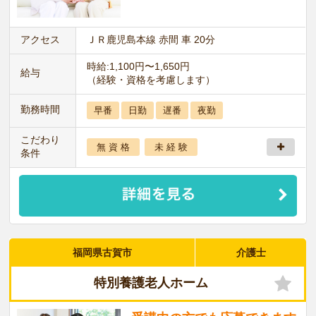
アクセス
ＪＲ鹿児島本線 赤間 車 20分
時給:1,100円〜1,650円
給与
（経験・資格を考慮します）
勤務時間
早番
日勤
遅番
夜勤
こだわり
無 資 格
未 経 験
条件
福岡県古賀市
介護士
特別養護老人ホーム