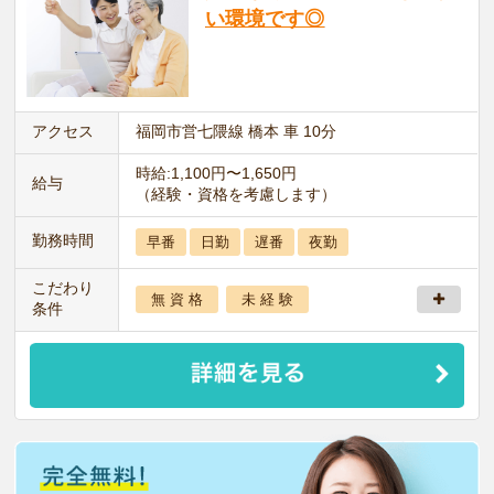
い環境です◎
アクセス
福岡市営七隈線 橋本 車 10分
時給:1,100円〜1,650円
給与
（経験・資格を考慮します）
勤務時間
早番
日勤
遅番
夜勤
こだわり
無 資 格
未 経 験
条件