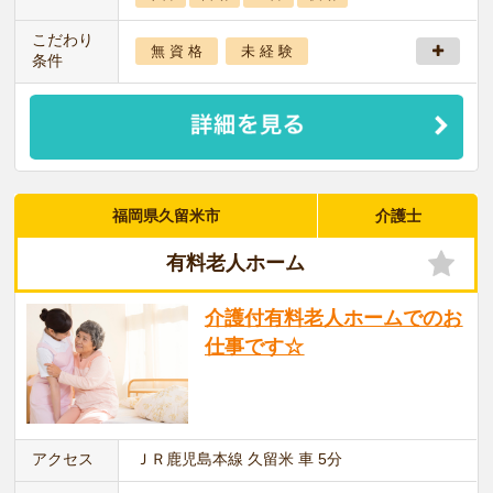
こだわり
無 資 格
未 経 験
条件
福岡県久留米市
介護士
有料老人ホーム
介護付有料老人ホームでのお
仕事です☆
アクセス
ＪＲ鹿児島本線 久留米 車 5分