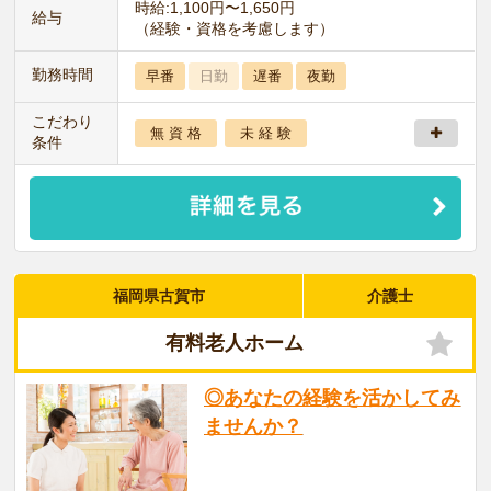
時給:1,100円〜1,650円
給与
（経験・資格を考慮します）
勤務時間
早番
日勤
遅番
夜勤
こだわり
無 資 格
未 経 験
条件
福岡県古賀市
介護士
有料老人ホーム
◎あなたの経験を活かしてみ
ませんか？