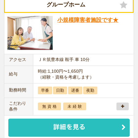
グループホーム
小規模障害者施設です★
アクセス
ＪＲ筑豊本線 鞍手 車 10分
時給:1,100円〜1,650円
給与
（経験・資格を考慮します）
勤務時間
早番
日勤
遅番
夜勤
こだわり
無 資 格
未 経 験
条件