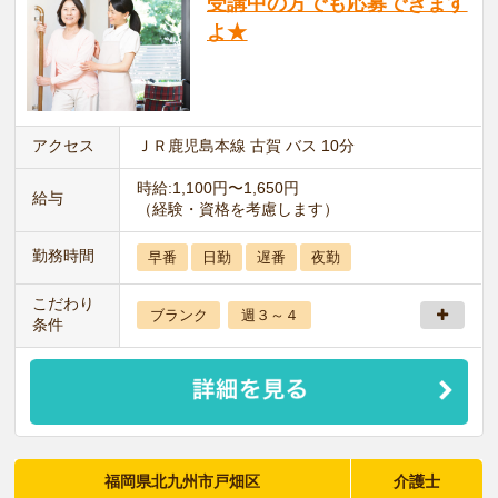
受講中の方でも応募できます
よ★
アクセス
ＪＲ鹿児島本線 古賀 バス 10分
時給:1,100円〜1,650円
給与
（経験・資格を考慮します）
勤務時間
早番
日勤
遅番
夜勤
こだわり
ブランク
週３～４
条件
福岡県北九州市戸畑区
介護士