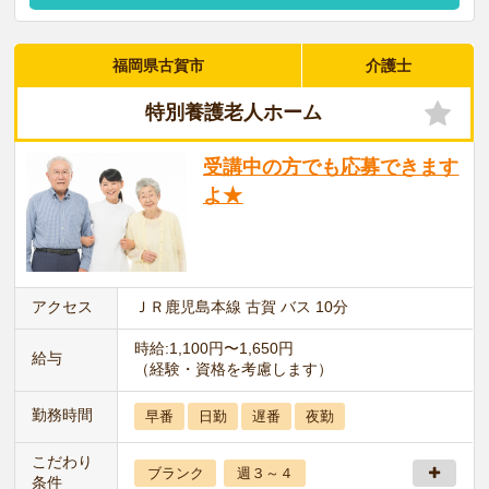
福岡県古賀市
介護士
特別養護老人ホーム
受講中の方でも応募できます
よ★
アクセス
ＪＲ鹿児島本線 古賀 バス 10分
時給:1,100円〜1,650円
給与
（経験・資格を考慮します）
勤務時間
早番
日勤
遅番
夜勤
こだわり
ブランク
週３～４
条件