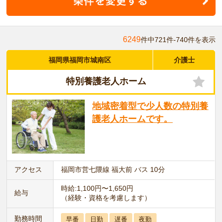
6249
件中721件-740件を表示
福岡県福岡市城南区
介護士
特別養護老人ホーム
地域密着型で少人数の特別養
護老人ホームです。
アクセス
福岡市営七隈線 福大前 バス 10分
時給:1,100円〜1,650円
給与
（経験・資格を考慮します）
勤務時間
早番
日勤
遅番
夜勤