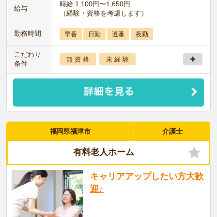
時給:1,100円〜1,650円
給与
（経験・資格を考慮します）
勤務時間
早番
日勤
遅番
夜勤
こだわり
無 資 格
未 経 験
条件
福岡県福津市
介護士
有料老人ホーム
キャリアアップしたい方大歓
迎♪