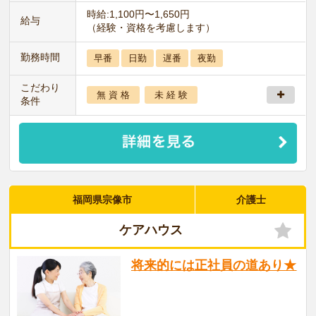
時給:1,100円〜1,650円
給与
（経験・資格を考慮します）
勤務時間
早番
日勤
遅番
夜勤
こだわり
無 資 格
未 経 験
条件
福岡県宗像市
介護士
ケアハウス
将来的には正社員の道あり★