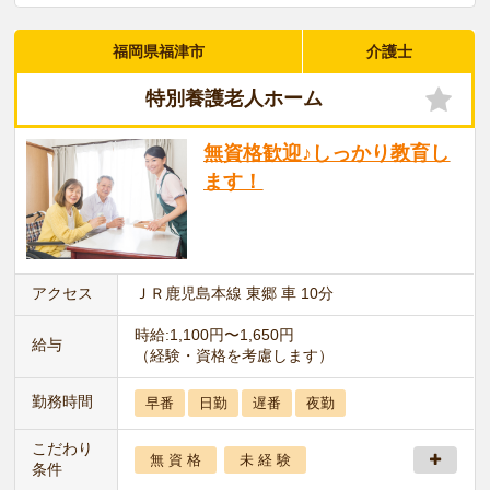
福岡県福津市
介護士
特別養護老人ホーム
無資格歓迎♪しっかり教育し
ます！
アクセス
ＪＲ鹿児島本線 東郷 車 10分
時給:1,100円〜1,650円
給与
（経験・資格を考慮します）
勤務時間
早番
日勤
遅番
夜勤
こだわり
無 資 格
未 経 験
条件