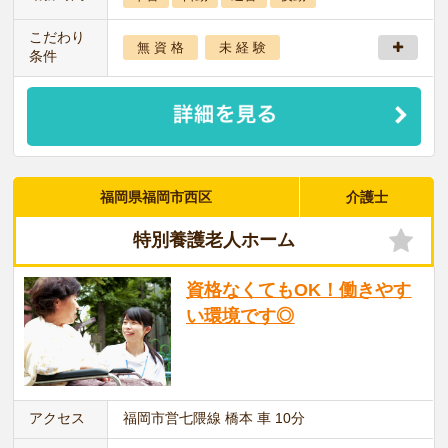
こだわり
無 資 格
未 経 験
条件
福岡県福岡市西区
介護士
特別養護老人ホーム
資格なくてもOK！働きやす
い環境です◎
アクセス
福岡市営七隈線 橋本 車 10分