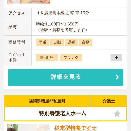
アクセス
ＪＲ鹿児島本線 古賀 車 15分
時給:1,100円〜1,650円
給与
（経験・資格を考慮します）
勤務時間
早番
日勤
遅番
夜勤
こだわり
無 資 格
ブランク
条件
福岡県糟屋郡粕屋町
介護士
特別養護老人ホーム
従来型特養です☆