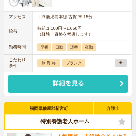
アクセス
ＪＲ鹿児島本線 古賀 車 15分
時給:1,100円〜1,650円
給与
（経験・資格を考慮します）
勤務時間
早番
日勤
遅番
夜勤
こだわり
無 資 格
ブランク
条件
福岡県糟屋郡新宮町
介護士
特別養護老人ホーム