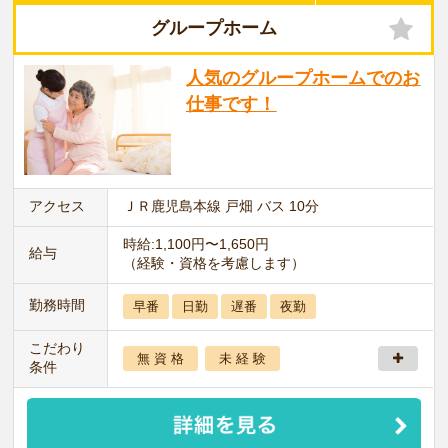
グループホーム
人気のグループホームでのお
仕事です！
アクセス
ＪＲ鹿児島本線 戸畑 バス 10分
時給:1,100円〜1,650円
給与
（経験・資格を考慮します）
勤務時間
早番
日勤
遅番
夜勤
こだわり
無 資 格
未 経 験
条件