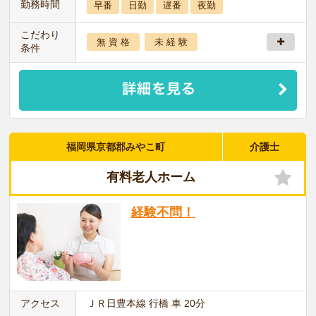
勤務時間
早番
日勤
遅番
夜勤
こだわり
無 資 格
未 経 験
条件
福岡県京都郡みやこ町
介護士
有料老人ホーム
経験不問！
アクセス
ＪＲ日豊本線 行橋 車 20分