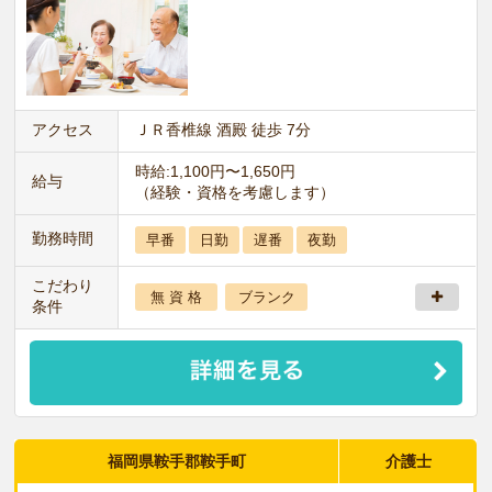
アクセス
ＪＲ香椎線 酒殿 徒歩 7分
時給:1,100円〜1,650円
給与
（経験・資格を考慮します）
勤務時間
早番
日勤
遅番
夜勤
こだわり
無 資 格
ブランク
条件
福岡県鞍手郡鞍手町
介護士