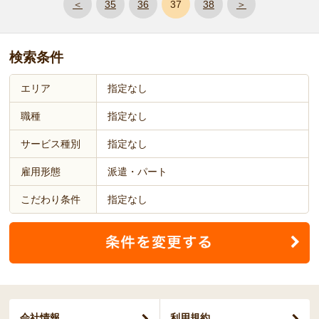
＜
35
36
37
38
＞
検索条件
エリア
指定なし
職種
指定なし
サービス種別
指定なし
雇用形態
派遣・パート
こだわり条件
指定なし
会社情報
利用規約