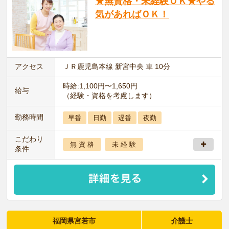
★無資格・未経験ＯＫ★やる
気があればＯＫ！
アクセス
ＪＲ鹿児島本線 新宮中央 車 10分
時給:1,100円〜1,650円
給与
（経験・資格を考慮します）
勤務時間
早番
日勤
遅番
夜勤
こだわり
無 資 格
未 経 験
条件
福岡県宮若市
介護士