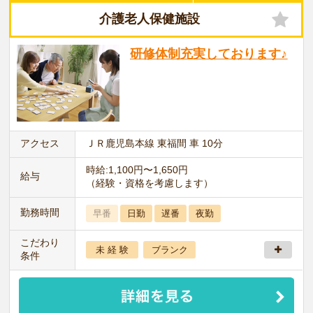
介護老人保健施設
研修体制充実しております♪
アクセス
ＪＲ鹿児島本線 東福間 車 10分
時給:1,100円〜1,650円
給与
（経験・資格を考慮します）
勤務時間
早番
日勤
遅番
夜勤
こだわり
未 経 験
ブランク
条件