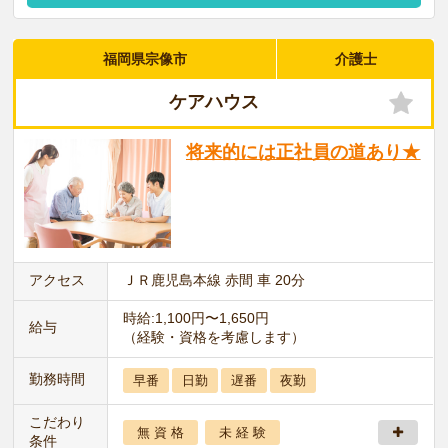
福岡県宗像市
介護士
ケアハウス
将来的には正社員の道あり★
アクセス
ＪＲ鹿児島本線 赤間 車 20分
時給:1,100円〜1,650円
給与
（経験・資格を考慮します）
勤務時間
早番
日勤
遅番
夜勤
こだわり
無 資 格
未 経 験
条件