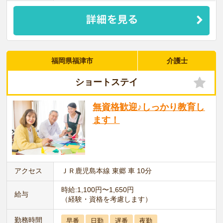
福岡県福津市
介護士
ショートステイ
無資格歓迎♪しっかり教育し
ます！
アクセス
ＪＲ鹿児島本線 東郷 車 10分
時給:1,100円〜1,650円
給与
（経験・資格を考慮します）
勤務時間
早番
日勤
遅番
夜勤