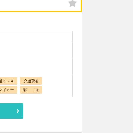
週３～４
交通費有
マイカー
駅 近