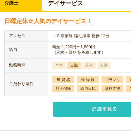
デイサービス
介護士
日曜定休☆人気のデイサービス！
アクセス
ＪＲ京葉線 稲毛海岸 徒歩 12分
時給:1,220円〜1,800円
給与
（経験・資格を考慮します）
勤務時間
早番
日勤
遅番
夜勤
無 資 格
未 経 験
ブランク
こだわり条件
社会保険
給与日払
資格支援