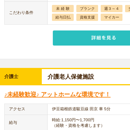
未 経 験
ブランク
週３～４
こだわり条件
給与日払
資格支援
マイカー
介護老人保健施設
介護士
♪未経験歓迎♪ アットホームな環境です！
アクセス
伊豆箱根鉄道駿豆線 田京 車 5分
時給:1,150円〜1,700円
給与
（経験・資格を考慮します）