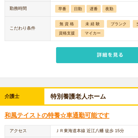
勤務時間
早番
日勤
遅番
夜勤
無 資 格
未 経 験
ブランク
こだわり条件
資格支援
マイカー
特別養護老人ホーム
介護士
和風テイストの特養☆車通勤可能です
アクセス
ＪＲ東海道本線 近江八幡 徒歩 15分