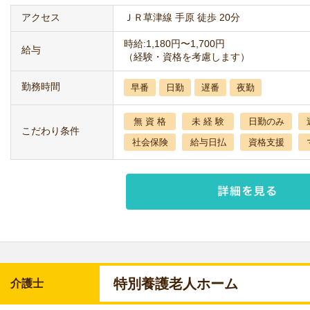
アクセス
ＪＲ草津線 手原 徒歩 20分
時給:1,180円〜1,700円
給与
（経験・資格を考慮します）
勤務時間
早番
日勤
遅番
夜勤
無 資 格
未 経 験
日勤のみ
こだわり条件
社会保険
給与日払
資格支援
特別養護老人ホーム
介護士