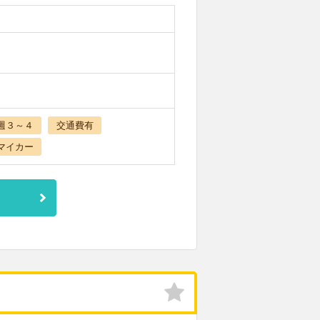
週３～４
交通費有
マイカー