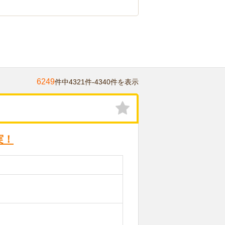
6249
件中4321件-4340件を表示
実！