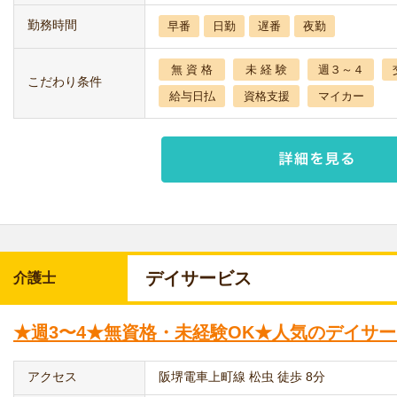
勤務時間
早番
日勤
遅番
夜勤
無 資 格
未 経 験
週３～４
こだわり条件
給与日払
資格支援
マイカー
デイサービス
介護士
★週3〜4★無資格・未経験OK★人気のデイサ
アクセス
阪堺電車上町線 松虫 徒歩 8分