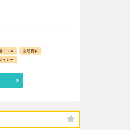
週３～４
交通費有
マイカー