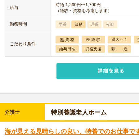
時給:1,260円〜1,700円
給与
（経験・資格を考慮します）
勤務時間
早番
日勤
遅番
夜勤
無 資 格
未 経 験
週３～４
こだわり条件
給与日払
資格支援
駅 近
特別養護老人ホーム
介護士
海が見える見晴らしの良い、特養でのお仕事で