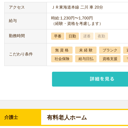
アクセス
ＪＲ東海道本線 二川 車 20分
時給:1,230円〜1,700円
給与
（経験・資格を考慮します）
勤務時間
早番
日勤
遅番
夜勤
無 資 格
未 経 験
ブランク
こだわり条件
社会保険
給与日払
資格支援
有料老人ホーム
介護士