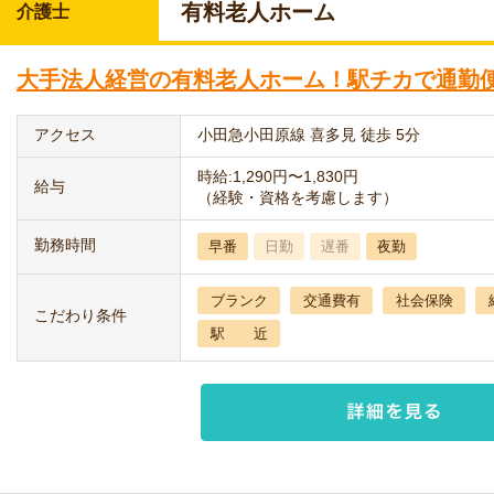
有料老人ホーム
介護士
大手法人経営の有料老人ホーム！駅チカで通勤
アクセス
小田急小田原線 喜多見 徒歩 5分
時給:1,290円〜1,830円
給与
（経験・資格を考慮します）
勤務時間
早番
日勤
遅番
夜勤
ブランク
交通費有
社会保険
こだわり条件
駅 近