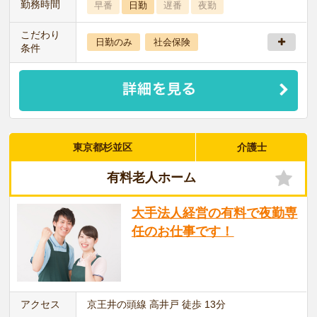
勤務時間
早番
日勤
遅番
夜勤
こだわり
日勤のみ
社会保険
条件
東京都杉並区
介護士
有料老人ホーム
大手法人経営の有料で夜勤専
任のお仕事です！
アクセス
京王井の頭線 高井戸 徒歩 13分