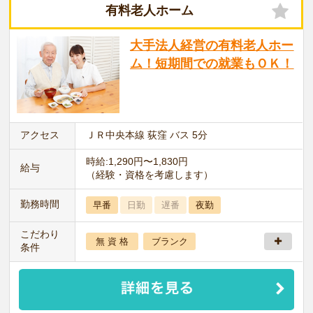
有料老人ホーム
大手法人経営の有料老人ホー
ム！短期間での就業もＯＫ！
アクセス
ＪＲ中央本線 荻窪 バス 5分
時給:1,290円〜1,830円
給与
（経験・資格を考慮します）
勤務時間
早番
日勤
遅番
夜勤
こだわり
無 資 格
ブランク
条件