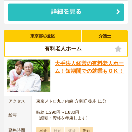
東京都杉並区
介護士
有料老人ホーム
大手法人経営の有料老人ホー
ム！短期間での就業もＯＫ！
アクセス
東京メトロ丸ノ内線 方南町 徒歩 11分
時給:1,290円〜1,830円
給与
（経験・資格を考慮します）
勤務時間
早番
日勤
遅番
夜勤