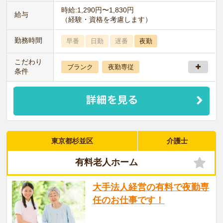
時給:1,290円〜1,830円
給与
（経験・資格を考慮します）
勤務時間
早番
日勤
遅番
夜勤
こだわり
ブランク
夜勤専従
条件
東京都杉並区
介護士
有料老人ホーム
大手法人経営の有料で夜勤専
任のお仕事です！