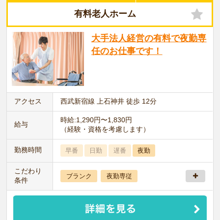
有料老人ホーム
大手法人経営の有料で夜勤専
任のお仕事です！
アクセス
西武新宿線 上石神井 徒歩 12分
時給:1,290円〜1,830円
給与
（経験・資格を考慮します）
勤務時間
早番
日勤
遅番
夜勤
こだわり
ブランク
夜勤専従
条件