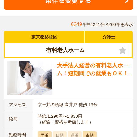
6249
件中4241件-4260件を表示
東京都杉並区
介護士
有料老人ホーム
大手法人経営の有料老人ホー
ム！短期間での就業もＯＫ！
アクセス
京王井の頭線 高井戸 徒歩 13分
時給:1,290円〜1,830円
給与
（経験・資格を考慮します）
勤務時間
早番
日勤
遅番
夜勤