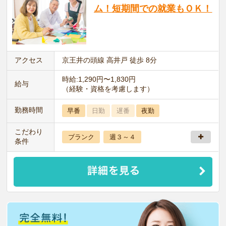
ム！短期間での就業もＯＫ！
アクセス
京王井の頭線 高井戸 徒歩 8分
時給:1,290円〜1,830円
給与
（経験・資格を考慮します）
勤務時間
早番
日勤
遅番
夜勤
こだわり
ブランク
週３～４
条件