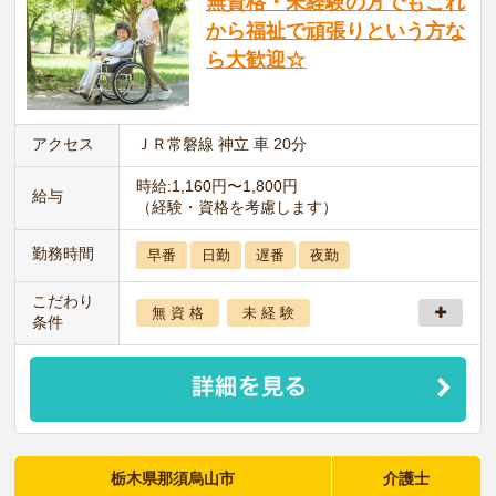
無資格・未経験の方でもこれ
から福祉で頑張りという方な
ら大歓迎☆
アクセス
ＪＲ常磐線 神立 車 20分
時給:1,160円〜1,800円
給与
（経験・資格を考慮します）
勤務時間
早番
日勤
遅番
夜勤
こだわり
無 資 格
未 経 験
条件
栃木県那須烏山市
介護士