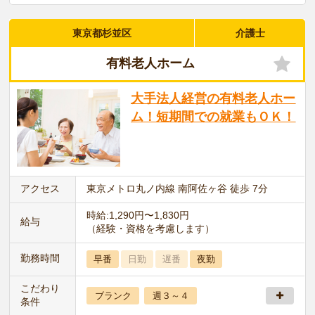
東京都杉並区
介護士
有料老人ホーム
大手法人経営の有料老人ホー
ム！短期間での就業もＯＫ！
アクセス
東京メトロ丸ノ内線 南阿佐ヶ谷 徒歩 7分
時給:1,290円〜1,830円
給与
（経験・資格を考慮します）
勤務時間
早番
日勤
遅番
夜勤
こだわり
ブランク
週３～４
条件