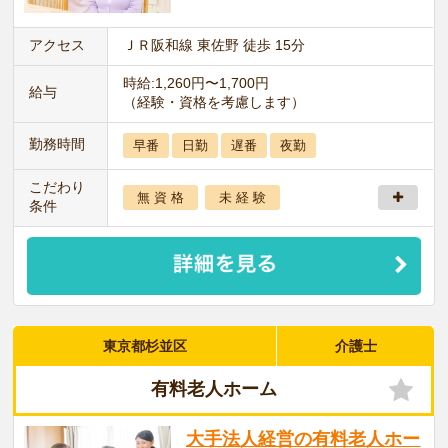
アクセス
ＪＲ阪和線 東佐野 徒歩 15分
時給:1,260円〜1,700円
給与
（経験・資格を考慮します）
勤務時間
早番
日勤
遅番
夜勤
こだわり
無 資 格
未 経 験
条件
東京都杉並区
介護士
有料老人ホーム
大手法人経営の有料老人ホー