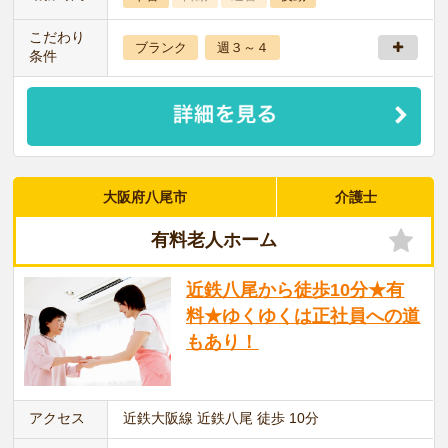
こだわり
ブランク
週３～４
条件
大阪府八尾市
介護士
有料老人ホーム
近鉄八尾から徒歩10分★有
料★ゆくゆくは正社員への道
もあり！
アクセス
近鉄大阪線 近鉄八尾 徒歩 10分