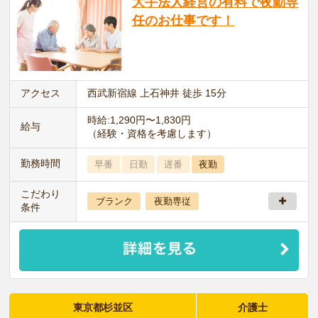
大手法人経営の有料で夜勤専
任のお仕事です！
アクセス
西武新宿線 上石神井 徒歩 15分
時給:1,290円〜1,830円
給与
（経験・資格を考慮します）
勤務時間
早番
日勤
遅番
夜勤
こだわり
ブランク
夜勤専従
条件
東京都杉並区
介護士