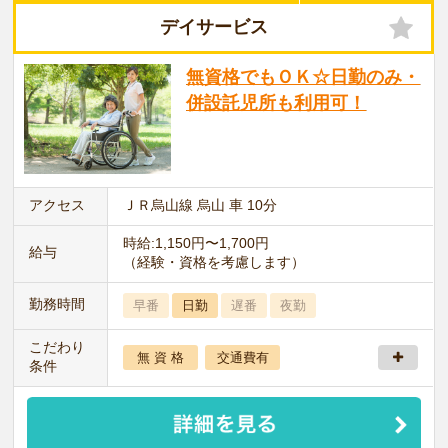
デイサービス
無資格でもＯＫ☆日勤のみ・
併設託児所も利用可！
アクセス
ＪＲ烏山線 烏山 車 10分
時給:1,150円〜1,700円
給与
（経験・資格を考慮します）
勤務時間
早番
日勤
遅番
夜勤
こだわり
無 資 格
交通費有
条件