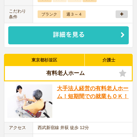
こだわり
ブランク
週３～４
条件
東京都杉並区
介護士
有料老人ホーム
大手法人経営の有料老人ホー
ム！短期間での就業もＯＫ！
アクセス
西武新宿線 井荻 徒歩 12分