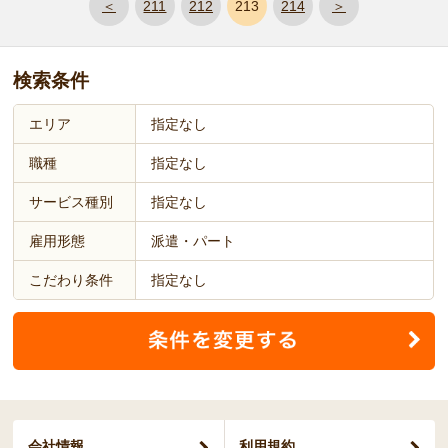
＜
211
212
213
214
＞
検索条件
エリア
指定なし
職種
指定なし
サービス種別
指定なし
雇用形態
派遣・パート
こだわり条件
指定なし
会社情報
利用規約