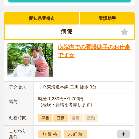
愛知県豊橋市
看護助手
病院
病院内での看護助手のお仕事
です☆
アクセス
ＪＲ東海道本線 二川 徒歩 3分
時給:1,230円〜1,700円
給与
（経験・資格を考慮します）
勤務時間
早番
日勤
遅番
夜勤
こだわり
無 資 格
未 経 験
条件