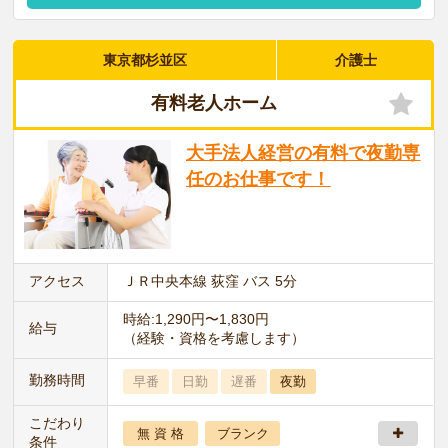
東京都杉並区
介護士
有料老人ホーム
大手法人経営の有料で夜勤専
任のお仕事です！
アクセス
ＪＲ中央本線 荻窪 バス 5分
時給:1,290円〜1,830円
給与
（経験・資格を考慮します）
勤務時間
早番
日勤
遅番
夜勤
こだわり
無 資 格
ブランク
条件