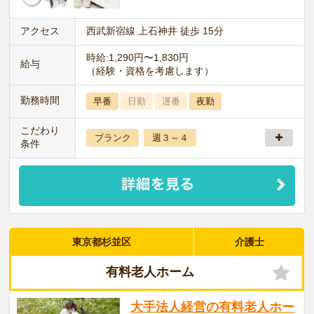
アクセス
西武新宿線 上石神井 徒歩 15分
時給:1,290円〜1,830円
給与
（経験・資格を考慮します）
勤務時間
早番
日勤
遅番
夜勤
こだわり
ブランク
週３～４
条件
東京都杉並区
介護士
有料老人ホーム
大手法人経営の有料老人ホー