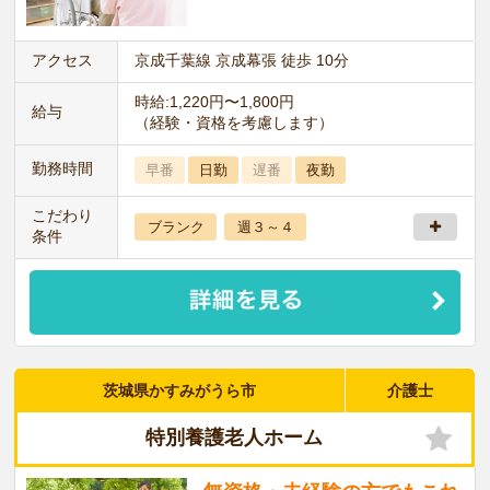
アクセス
京成千葉線 京成幕張 徒歩 10分
時給:1,220円〜1,800円
給与
（経験・資格を考慮します）
勤務時間
早番
日勤
遅番
夜勤
こだわり
ブランク
週３～４
条件
茨城県かすみがうら市
介護士
特別養護老人ホーム