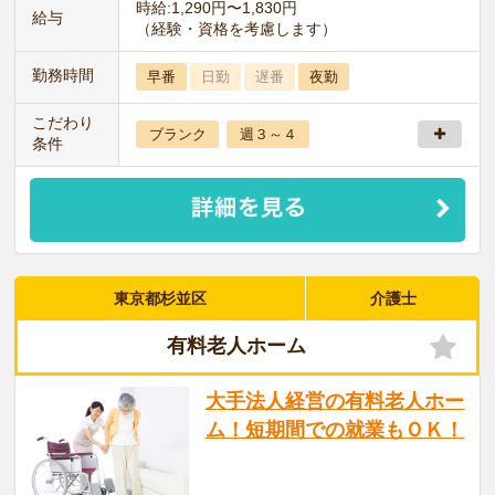
時給:1,290円〜1,830円
給与
（経験・資格を考慮します）
勤務時間
早番
日勤
遅番
夜勤
こだわり
ブランク
週３～４
条件
東京都杉並区
介護士
有料老人ホーム
大手法人経営の有料老人ホー
ム！短期間での就業もＯＫ！