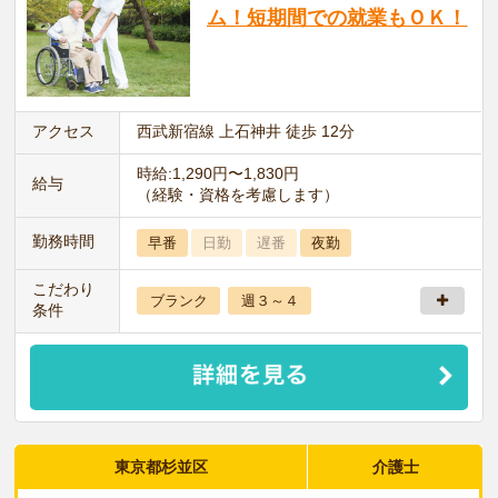
ム！短期間での就業もＯＫ！
アクセス
西武新宿線 上石神井 徒歩 12分
時給:1,290円〜1,830円
給与
（経験・資格を考慮します）
勤務時間
早番
日勤
遅番
夜勤
こだわり
ブランク
週３～４
条件
東京都杉並区
介護士