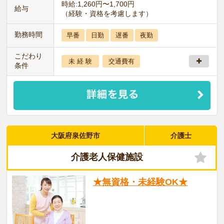
時給:1,260円〜1,700円
給与
（経験・資格を考慮します）
勤務時間
早番
日勤
遅番
夜勤
こだわり
未 経 験
交通費有
条件
大阪府泉佐野市
介護士
介護老人保健施設
★無資格・未経験OK★