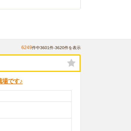
6249
件中3601件-3620件を表示
場です♪