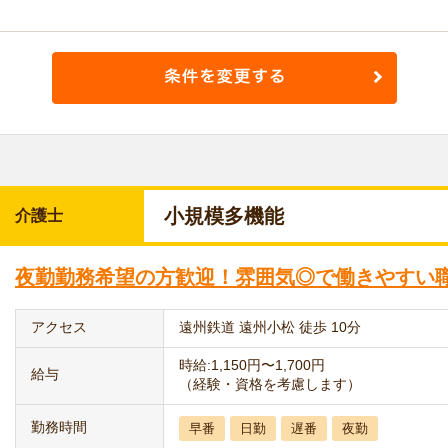
小規模多機能
介護士
夜勤勤務希望の方歓迎！雰囲気◎で働きやすい職
アクセス
遠州鉄道 遠州小松 徒歩 10分
時給:1,150円〜1,700円
給与
（経験・資格を考慮します）
勤務時間
早番
日勤
遅番
夜勤