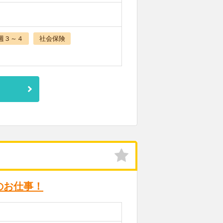
週３～４
社会保険
のお仕事！