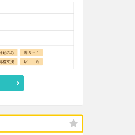
日勤のみ
週３～４
資格支援
駅 近