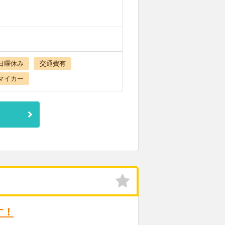
日曜休み
交通費有
マイカー
す！