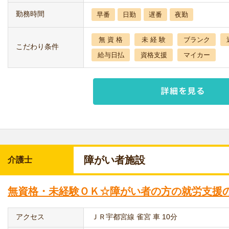
勤務時間
早番
日勤
遅番
夜勤
無 資 格
未 経 験
ブランク
こだわり条件
給与日払
資格支援
マイカー
障がい者施設
介護士
無資格・未経験ＯＫ☆障がい者の方の就労支援
アクセス
ＪＲ宇都宮線 雀宮 車 10分