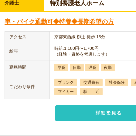
特別養護老人ホーム
介護士
車・バイク通勤可◆特養◆長期希望の方
アクセス
京都東西線 椥辻 徒歩 15分
時給:1,180円〜1,700円
給与
（経験・資格を考慮します）
勤務時間
早番
日勤
遅番
夜勤
ブランク
交通費有
社会保険
こだわり条件
マイカー
駅 近