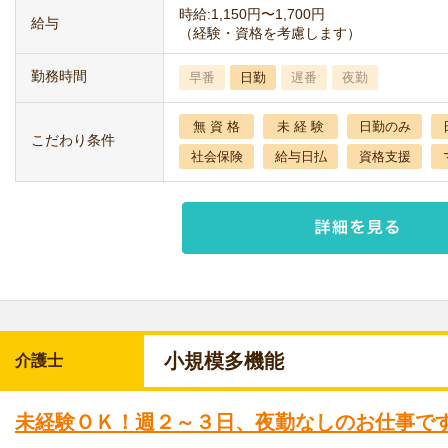
時給:1,150円〜1,700円
給与
（経験・資格を考慮します）
勤務時間
早番
日勤
遅番
夜勤
無 資 格
未 経 験
日勤のみ
こだわり条件
社会保険
給与日払
資格支援
小規模多機能
介護士
未経験ＯＫ！週２～３日、夜勤なしのお仕事で