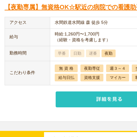
【夜勤専属】無資格OK☆駅近の病院での看護助
アクセス
水間鉄道水間線 森 徒歩 5分
時給:1,260円〜1,700円
給与
（経験・資格を考慮します）
勤務時間
早番
日勤
遅番
夜勤
無 資 格
夜勤専従
週３～４
こだわり条件
給与日払
資格支援
マイカー