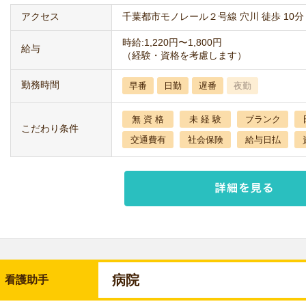
アクセス
千葉都市モノレール２号線 穴川 徒歩 10分
時給:1,220円〜1,800円
給与
（経験・資格を考慮します）
勤務時間
早番
日勤
遅番
夜勤
無 資 格
未 経 験
ブランク
こだわり条件
交通費有
社会保険
給与日払
病院
看護助手