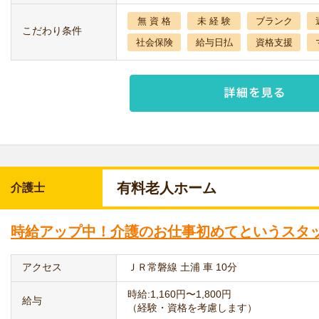
無 資 格
未 経 験
ブランク
こだわり条件
社会保険
給与日払
資格支援
有料老人ホーム
介護士
時給アップ中！介護のお仕事初めてというスタ
アクセス
ＪＲ常磐線 土浦 車 10分
時給:1,160円〜1,800円
給与
（経験・資格を考慮します）