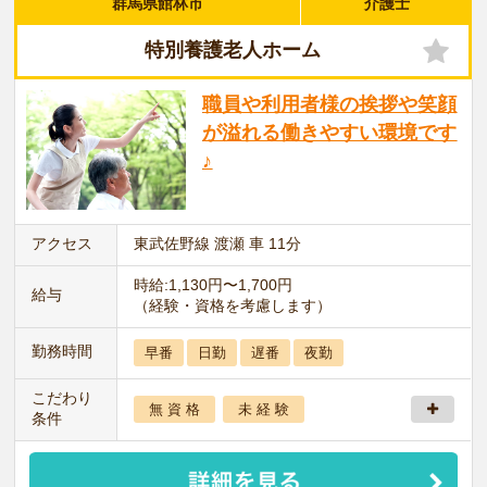
群馬県館林市
介護士
特別養護老人ホーム
職員や利用者様の挨拶や笑顔
が溢れる働きやすい環境です
♪
アクセス
東武佐野線 渡瀬 車 11分
時給:1,130円〜1,700円
給与
（経験・資格を考慮します）
勤務時間
早番
日勤
遅番
夜勤
こだわり
無 資 格
未 経 験
条件