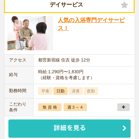
デイサービス
人気の入浴専門デイサービ
ス！
アクセス
都営新宿線 住吉 徒歩 12分
時給:1,290円〜1,830円
給与
（経験・資格を考慮します）
勤務時間
早番
日勤
遅番
夜勤
こだわり
無 資 格
週３～４
条件