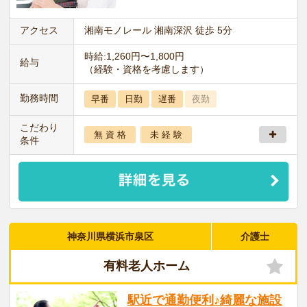
アクセス
湘南モノレール 湘南深沢 徒歩 5分
時給:1,260円〜1,800円
給与
（経験・資格を考慮します）
勤務時間
早番
日勤
遅番
夜勤
こだわり
無 資 格
未 経 験
条件
神奈川県横浜市泉区
介護士
有料老人ホーム
駅近で通勤便利♪綺麗な施設