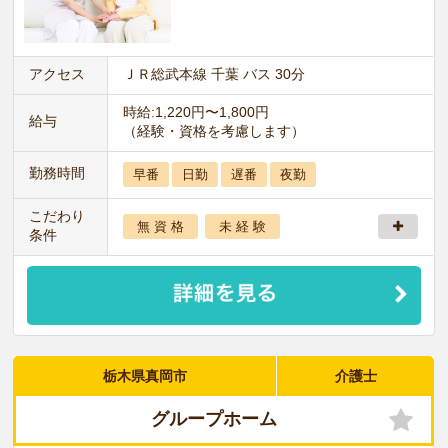
アクセス
ＪＲ総武本線 千葉 バス 30分
時給:1,220円〜1,800円
給与
（経験・資格を考慮します）
勤務時間
早番
日勤
遅番
夜勤
こだわり
無 資 格
未 経 験
条件
栃木県真岡市
介護士
グループホーム