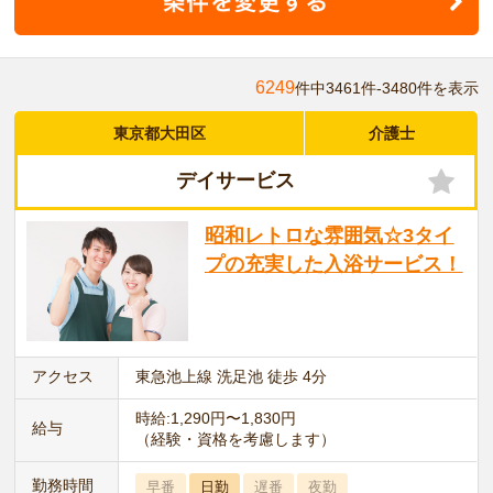
6249
件中3461件-3480件を表示
東京都大田区
介護士
デイサービス
昭和レトロな雰囲気☆3タイ
プの充実した入浴サービス！
アクセス
東急池上線 洗足池 徒歩 4分
時給:1,290円〜1,830円
給与
（経験・資格を考慮します）
勤務時間
早番
日勤
遅番
夜勤