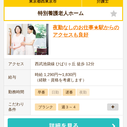
東京都西東京市
介護士
特別養護老人ホーム
夜勤なしのお仕事★駅からの
アクセスも良好
アクセス
西武池袋線 ひばりヶ丘 徒歩 12分
時給:1,290円〜1,830円
給与
（経験・資格を考慮します）
勤務時間
早番
日勤
遅番
夜勤
こだわり
ブランク
週３～４
条件