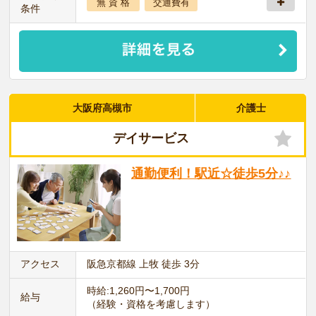
無 資 格
交通費有
条件
大阪府高槻市
介護士
デイサービス
通勤便利！駅近☆徒歩5分♪♪
アクセス
阪急京都線 上牧 徒歩 3分
時給:1,260円〜1,700円
給与
（経験・資格を考慮します）