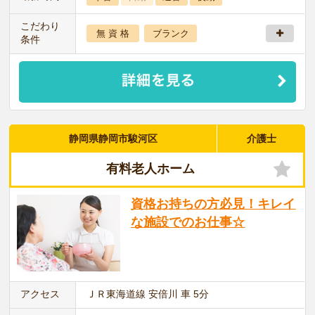
こだわり
無 資 格
ブランク
条件
静岡県静岡市駿河区
介護士
有料老人ホーム
資格お持ちの方必見！キレイ
な施設でのお仕事☆
アクセス
ＪＲ東海道線 安倍川 車 5分