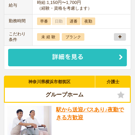
時給:1,150円〜1,700円
給与
（経験・資格を考慮します）
勤務時間
早番
日勤
遅番
夜勤
こだわり
未 経 験
ブランク
条件
神奈川県横浜市都筑区
介護士
グループホーム
駅から送迎バスあり♪夜勤で
きる方歓迎