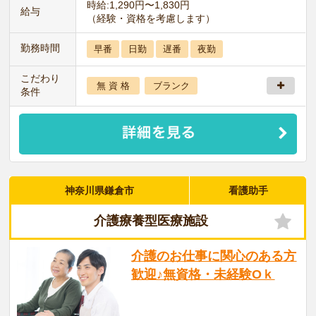
時給:1,290円〜1,830円
給与
（経験・資格を考慮します）
勤務時間
早番
日勤
遅番
夜勤
こだわり
無 資 格
ブランク
条件
神奈川県鎌倉市
看護助手
介護療養型医療施設
介護のお仕事に関心のある方
歓迎♪無資格・未経験Oｋ