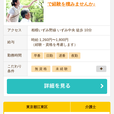
で経験を積みませんか♪
アクセス
相模いずみ野線 いずみ中央 徒歩 10分
時給:1,260円〜1,800円
給与
（経験・資格を考慮します）
勤務時間
早番
日勤
遅番
夜勤
こだわり
無 資 格
未 経 験
条件
東京都江東区
介護士