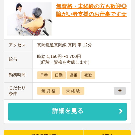
無資格・未経験の方も歓迎◎
障がい者支援のお仕事です☆
アクセス
真岡鐵道真岡線 真岡 車 12分
時給:1,150円〜1,700円
給与
（経験・資格を考慮します）
勤務時間
早番
日勤
遅番
夜勤
こだわり
無 資 格
未 経 験
条件