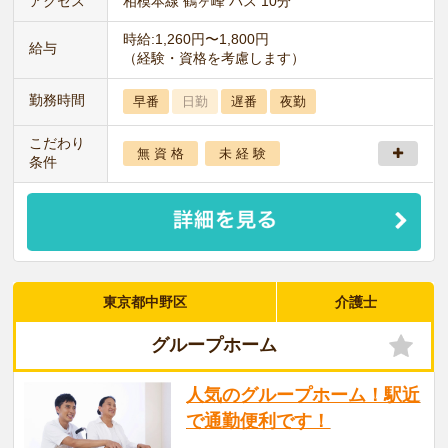
アクセス
相模本線 鶴ヶ峰 バス 10分
時給:1,260円〜1,800円
給与
（経験・資格を考慮します）
勤務時間
早番
日勤
遅番
夜勤
こだわり
無 資 格
未 経 験
条件
東京都中野区
介護士
グループホーム
人気のグループホーム！駅近
で通勤便利です！