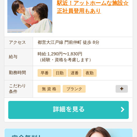
駅近！アットホームな施設☆
正社員登用もあり
アクセス
都営大江戸線 門前仲町 徒歩 8分
時給:1,290円〜1,830円
給与
（経験・資格を考慮します）
勤務時間
早番
日勤
遅番
夜勤
こだわり
無 資 格
ブランク
条件