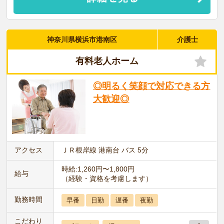
神奈川県横浜市港南区
介護士
有料老人ホーム
◎明るく笑顔で対応できる方
大歓迎◎
アクセス
ＪＲ根岸線 港南台 バス 5分
時給:1,260円〜1,800円
給与
（経験・資格を考慮します）
勤務時間
早番
日勤
遅番
夜勤
こだわり