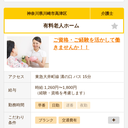
神奈川県川崎市高津区
介護士
有料老人ホーム
ご資格・ご経験を活かして働
きませんか！！
アクセス
東急大井町線 溝の口 バス 15分
時給:1,260円〜1,800円
給与
（経験・資格を考慮します）
勤務時間
早番
日勤
遅番
夜勤
こだわり
ブランク
交通費有
条件