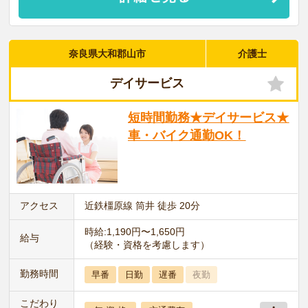
奈良県大和郡山市
介護士
デイサービス
短時間勤務★デイサービス★
車・バイク通勤OK！
アクセス
近鉄橿原線 筒井 徒歩 20分
時給:1,190円〜1,650円
給与
（経験・資格を考慮します）
勤務時間
早番
日勤
遅番
夜勤
こだわり