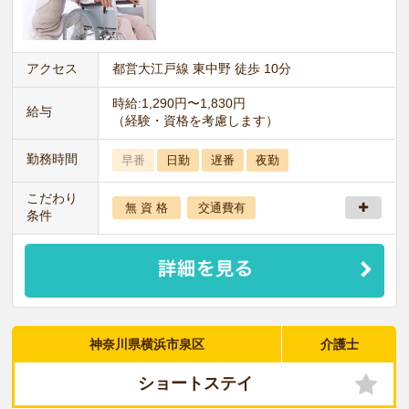
アクセス
都営大江戸線 東中野 徒歩 10分
時給:1,290円〜1,830円
給与
（経験・資格を考慮します）
勤務時間
早番
日勤
遅番
夜勤
こだわり
無 資 格
交通費有
条件
神奈川県横浜市泉区
介護士
ショートステイ